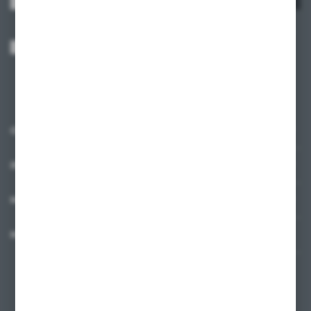
Wyrażam zgodę na otrzymywanie drogą elektroniczną na wskazany przeze
mnie adres e-mail informacji dotyczących usług świadczonych przez
Administratora. Zgoda może zostać cofnięta w każdym czasie.
Polityka
prywatności
*
O NAS
INFORMACJE
MOJE KONTO
MASZ PYTANIE?
+48 58 342 66 42
Zapraszamy pon.-pt. 9.00-18.00