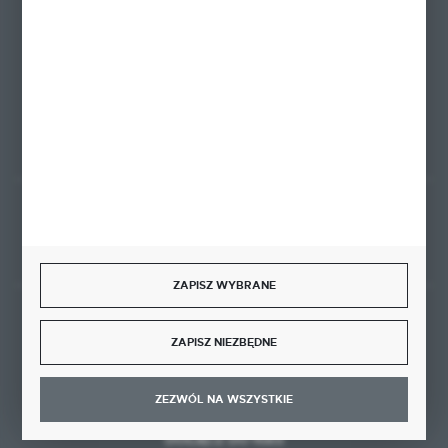
biuro@ktd.com.pl
ul. Kominkowa 2
80-175 Gdańsk
FORMULARZ KONTAKTOWY
Rozpocznij zwrot produktu:
ODSTĄP OD UMOWY TUTAJ
ZAPISZ WYBRANE
BEZPIECZNE PŁATNOŚCI
ZAPISZ NIEZBĘDNE
ZEZWÓL NA WSZYSTKIE
DOŁĄCZ DO NAS