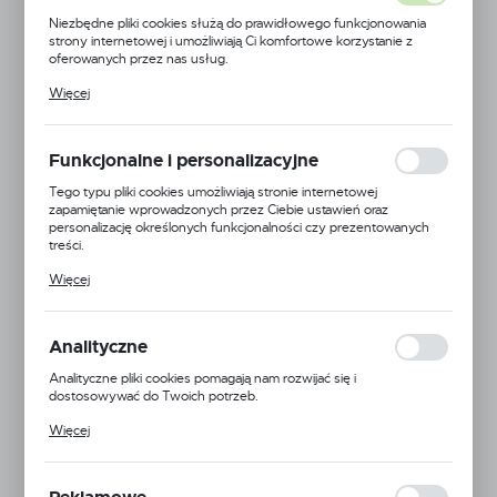
Niezbędne pliki cookies służą do prawidłowego funkcjonowania
strony internetowej i umożliwiają Ci komfortowe korzystanie z
oferowanych przez nas usług.
Pliki cookies odpowiadają na podejmowane przez Ciebie działania w
Więcej
celu m.in. dostosowania Twoich ustawień preferencji prywatności,
logowania czy wypełniania formularzy. Dzięki plikom cookies
strona, z której korzystasz, może działać bez zakłóceń.
Funkcjonalne i personalizacyjne
Tego typu pliki cookies umożliwiają stronie internetowej
zapamiętanie wprowadzonych przez Ciebie ustawień oraz
personalizację określonych funkcjonalności czy prezentowanych
treści.
Dzięki tym plikom cookies możemy zapewnić Ci większy komfort
Więcej
korzystania z funkcjonalności naszej strony poprzez dopasowanie
jej do Twoich indywidualnych preferencji. Wyrażenie zgody na
funkcjonalne i personalizacyjne pliki cookies gwarantuje dostępność
większej ilości funkcji na stronie.
Analityczne
Analityczne pliki cookies pomagają nam rozwijać się i
dostosowywać do Twoich potrzeb.
Cookies analityczne pozwalają na uzyskanie informacji w zakresie
EAN:
5905778702789
Więcej
wykorzystywania witryny internetowej, miejsca oraz częstotliwości,
z jaką odwiedzane są nasze serwisy www. Dane pozwalają nam na
24H
ocenę naszych serwisów internetowych pod względem ich
popularności wśród użytkowników. Zgromadzone informacje są