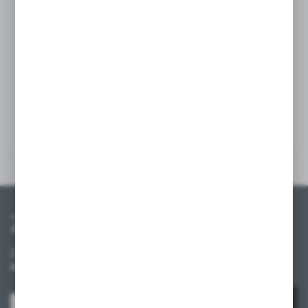
sklepowe. Dzięki swojej solidnej konstrukcji,
jest odpowiednia do montażu regałów
różnego typu, gwarantując bezpieczeństwo
i wytrzymałość.
Szczegóły
Inne z kategorii
Zapisz się do newslettera
Zapisz się do newslettera na naszym sklepie internetowym i
otrzymuj informacje o nowościach i promocjach.
ZAPISZ SIĘ