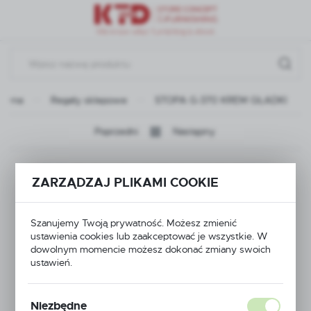
Przejdź do menu.
Przejdź do wyszukiwarki.
Przejdź do treści.
łówna
Regały sklepowe
STOPA G-370 KREM GŁADKI
Poprzedni
Następny
STOPA G-370 KREM
ZARZĄDZAJ PLIKAMI COOKIE
GŁADKI
Szanujemy Twoją prywatność. Możesz zmienić
ustawienia cookies lub zaakceptować je wszystkie. W
dowolnym momencie możesz dokonać zmiany swoich
ustawień.
Niezbędne