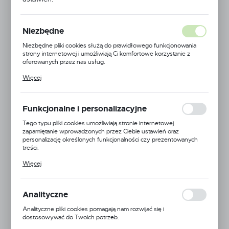
KOŃCOWEJ
Niezbędne
Niezbędne pliki cookies służą do prawidłowego funkcjonowania
strony internetowej i umożliwiają Ci komfortowe korzystanie z
oferowanych przez nas usług.
Pliki cookies odpowiadają na podejmowane przez Ciebie działania w
Więcej
celu m.in. dostosowania Twoich ustawień preferencji prywatności,
logowania czy wypełniania formularzy. Dzięki plikom cookies
strona, z której korzystasz, może działać bez zakłóceń.
Funkcjonalne i personalizacyjne
Tego typu pliki cookies umożliwiają stronie internetowej
zapamiętanie wprowadzonych przez Ciebie ustawień oraz
personalizację określonych funkcjonalności czy prezentowanych
treści.
Dzięki tym plikom cookies możemy zapewnić Ci większy komfort
Więcej
korzystania z funkcjonalności naszej strony poprzez dopasowanie
jej do Twoich indywidualnych preferencji. Wyrażenie zgody na
funkcjonalne i personalizacyjne pliki cookies gwarantuje dostępność
większej ilości funkcji na stronie.
Analityczne
Analityczne pliki cookies pomagają nam rozwijać się i
dostosowywać do Twoich potrzeb.
Cookies analityczne pozwalają na uzyskanie informacji w zakresie