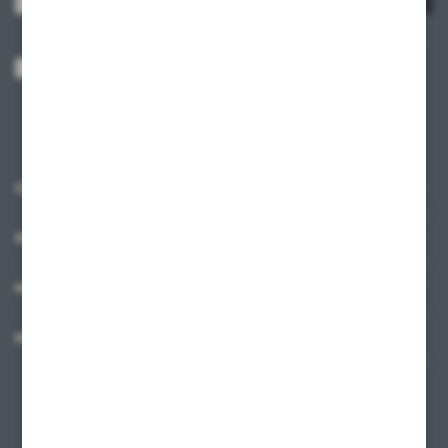
Wyrażam zgodę na otrzymywanie drogą elektroniczną na wskazany przeze
mnie adres e-mail informacji dotyczących usług świadczonych przez
Administratora. Zgoda może zostać cofnięta w każdym czasie.
Polityka
prywatności
*
O NAS
INFORMACJE
MOJE KONTO
MASZ PYTANIE?
+48 58 342 66 42
Zapraszamy pon.-pt. 9.00-18.00