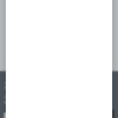
Szczegóły
Multimedia
Zapisz się do newslettera
Zapisz się do newslettera na naszym sklepie internetowym i
otrzymuj informacje o nowościach i promocjach.
ZAPISZ SIĘ