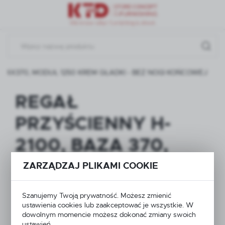
Przejdź do menu.
Przejdź do wyszukiwarki.
Przejdź do treści.
KI 4X370, MODUŁ 1250 KREM GŁADKI - BEZ NOGI KOŃCOWEJ
REGAŁ
PRZYŚCIENNY H-
2100, BAZA 370,
PÓŁKI 4X370,
ZARZĄDZAJ PLIKAMI COOKIE
MODUŁ 1250 KREM
Szanujemy Twoją prywatność. Możesz zmienić
GŁADKI - BEZ NOGI
ustawienia cookies lub zaakceptować je wszystkie. W
dowolnym momencie możesz dokonać zmiany swoich
ustawień.