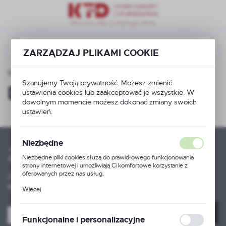
Przejdź do menu.
Przejdź do wyszukiwarki.
Przejdź do treści.
ZARZĄDZAJ PLIKAMI COOKIE
Strona główna
Informacje o sklepie
Dystrybucja
Szanujemy Twoją prywatność. Możesz zmienić
Dystrybucja
ustawienia cookies lub zaakceptować je wszystkie. W
dowolnym momencie możesz dokonać zmiany swoich
ustawień.
Niezbędne
Zapisz się do newslettera
Niezbędne pliki cookies służą do prawidłowego funkcjonowania
strony internetowej i umożliwiają Ci komfortowe korzystanie z
oferowanych przez nas usług.
Zapisz się do newslettera na naszym sklepie internetowym i
Pliki cookies odpowiadają na podejmowane przez Ciebie działania w
otrzymuj informacje o nowościach i promocjach.
Więcej
celu m.in. dostosowania Twoich ustawień preferencji prywatności,
logowania czy wypełniania formularzy. Dzięki plikom cookies
strona, z której korzystasz, może działać bez zakłóceń.
ZAPISZ SIĘ
Funkcjonalne i personalizacyjne