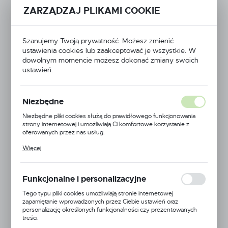
ZARZĄDZAJ PLIKAMI COOKIE
Szanujemy Twoją prywatność. Możesz zmienić
ustawienia cookies lub zaakceptować je wszystkie. W
dowolnym momencie możesz dokonać zmiany swoich
ustawień.
SZAFKA PRACOWNICZA BHP 600X450 H-1800
CZERWONA
Niezbędne
EAN:
5905778704394
Dostępny
Niezbędne pliki cookies służą do prawidłowego funkcjonowania
strony internetowej i umożliwiają Ci komfortowe korzystanie z
24H
oferowanych przez nas usług.
Netto:
365,04 zł
Pliki cookies odpowiadają na podejmowane przez Ciebie działania w
Więcej
Brutto:
449,00 zł
celu m.in. dostosowania Twoich ustawień preferencji prywatności,
logowania czy wypełniania formularzy. Dzięki plikom cookies
Twoja cena:
449,00 zł
strona, z której korzystasz, może działać bez zakłóceń.
Funkcjonalne i personalizacyjne
Tego typu pliki cookies umożliwiają stronie internetowej
zapamiętanie wprowadzonych przez Ciebie ustawień oraz
personalizację określonych funkcjonalności czy prezentowanych
treści.
Dodaj do schowka