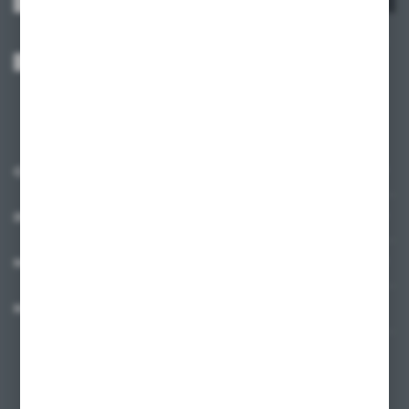
Wyrażam zgodę na otrzymywanie drogą elektroniczną na wskazany przeze
mnie adres e-mail informacji dotyczących usług świadczonych przez
Administratora. Zgoda może zostać cofnięta w każdym czasie.
Polityka
prywatności
*
O NAS
INFORMACJE
MOJE KONTO
MASZ PYTANIE?
+48 58 342 66 42
Zapraszamy pon.-pt. 9.00-18.00