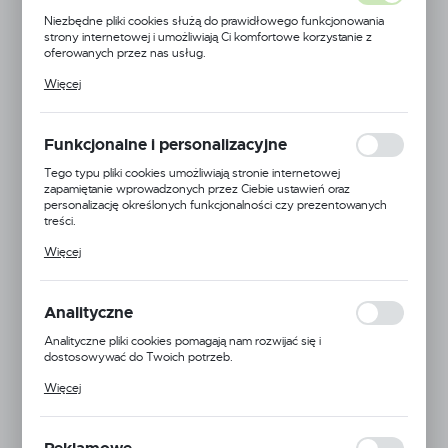
Niezbędne pliki cookies służą do prawidłowego funkcjonowania
strony internetowej i umożliwiają Ci komfortowe korzystanie z
oferowanych przez nas usług.
Pliki cookies odpowiadają na podejmowane przez Ciebie działania w
Więcej
celu m.in. dostosowania Twoich ustawień preferencji prywatności,
logowania czy wypełniania formularzy. Dzięki plikom cookies
strona, z której korzystasz, może działać bez zakłóceń.
Funkcjonalne i personalizacyjne
Tego typu pliki cookies umożliwiają stronie internetowej
zapamiętanie wprowadzonych przez Ciebie ustawień oraz
personalizację określonych funkcjonalności czy prezentowanych
treści.
Dzięki tym plikom cookies możemy zapewnić Ci większy komfort
Więcej
korzystania z funkcjonalności naszej strony poprzez dopasowanie
jej do Twoich indywidualnych preferencji. Wyrażenie zgody na
funkcjonalne i personalizacyjne pliki cookies gwarantuje dostępność
większej ilości funkcji na stronie.
Analityczne
Analityczne pliki cookies pomagają nam rozwijać się i
dostosowywać do Twoich potrzeb.
Cookies analityczne pozwalają na uzyskanie informacji w zakresie
EAN:
5905778702758
Więcej
wykorzystywania witryny internetowej, miejsca oraz częstotliwości,
z jaką odwiedzane są nasze serwisy www. Dane pozwalają nam na
24H
ocenę naszych serwisów internetowych pod względem ich
popularności wśród użytkowników. Zgromadzone informacje są