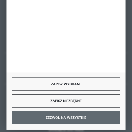
biuro@ktd.com.pl
ul. Kominkowa 2
80-175 Gdańsk
FORMULARZ KONTAKTOWY
Rozpocznij zwrot produktu:
ODSTĄP OD UMOWY TUTAJ
ZAPISZ WYBRANE
BEZPIECZNE PŁATNOŚCI
ZAPISZ NIEZBĘDNE
ZEZWÓL NA WSZYSTKIE
DOŁĄCZ DO NAS