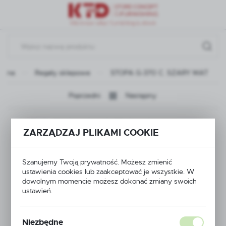
Przejdź do menu.
Przejdź do wyszukiwarki.
Przejdź do treści.
łówna
Regały sklepowe
STOPA G-370 C. SZARY MAT
Poprzedni
Następny
STOPA G-370 C.
ZARZĄDZAJ PLIKAMI COOKIE
SZARY MAT
Szanujemy Twoją prywatność. Możesz zmienić
ustawienia cookies lub zaakceptować je wszystkie. W
dowolnym momencie możesz dokonać zmiany swoich
ustawień.
Niezbędne