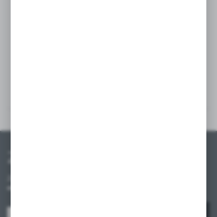
sklepowe. Dzięki swojej solidnej konstrukcji,
jest odpowiednia do montażu regałów
różnego typu, gwarantując bezpieczeństwo
i wytrzymałość.
Szczegóły
Inne z kategorii
Zapisz się do newslettera
Zapisz się do newslettera na naszym sklepie internetowym i
otrzymuj informacje o nowościach i promocjach.
ZAPISZ SIĘ