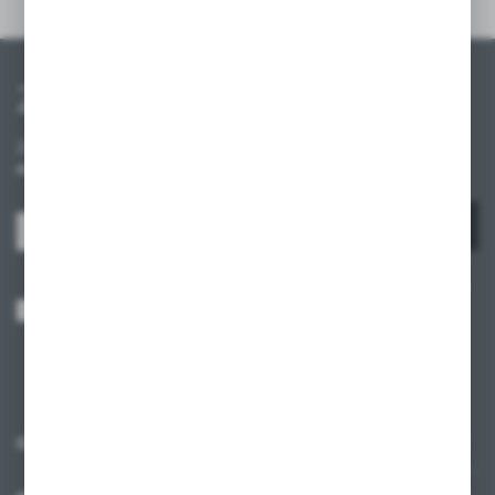
Inne z kategorii
Zapisz się do newslettera
Zapisz się do newslettera na naszym sklepie internetowym i
otrzymuj informacje o nowościach i promocjach.
ZAPISZ SIĘ
Wyrażam zgodę na otrzymywanie drogą elektroniczną na wskazany przeze
mnie adres e-mail informacji dotyczących usług świadczonych przez
Administratora. Zgoda może zostać cofnięta w każdym czasie.
Polityka
prywatności
*
O NAS