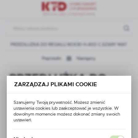
Przejdź do menu.
Przejdź do wyszukiwarki.
Przejdź do treści.
PRZEDŁUŻKA DO REGAŁU 80X30 H-400 C.SZARY MAT
Poprzedni
Następny
PRZEDŁUŻKA DO
ZARZĄDZAJ PLIKAMI COOKIE
REGAŁU 80X30 H-
400 C.SZARY MAT
Szanujemy Twoją prywatność. Możesz zmienić
ustawienia cookies lub zaakceptować je wszystkie. W
dowolnym momencie możesz dokonać zmiany swoich
ustawień.