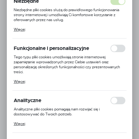
Niezbędne
Niezbędne pliki cookies służą do prawidłowego funkcjonowania
strony internetowej i umożliwiają Ci komfortowe korzystanie z
oferowanych przez nas usług.
Pliki cookies odpowiadają na podejmowane przez Ciebie działania w
Więcej
celu m.in. dostosowania Twoich ustawień preferencji prywatności,
logowania czy wypełniania formularzy. Dzięki plikom cookies
strona, z której korzystasz, może działać bez zakłóceń.
Funkcjonalne i personalizacyjne
Tego typu pliki cookies umożliwiają stronie internetowej
zapamiętanie wprowadzonych przez Ciebie ustawień oraz
personalizację określonych funkcjonalności czy prezentowanych
treści.
Dzięki tym plikom cookies możemy zapewnić Ci większy komfort
Więcej
korzystania z funkcjonalności naszej strony poprzez dopasowanie
jej do Twoich indywidualnych preferencji. Wyrażenie zgody na
funkcjonalne i personalizacyjne pliki cookies gwarantuje dostępność
większej ilości funkcji na stronie.
Analityczne
Analityczne pliki cookies pomagają nam rozwijać się i
dostosowywać do Twoich potrzeb.
Cookies analityczne pozwalają na uzyskanie informacji w zakresie
Więcej
wykorzystywania witryny internetowej, miejsca oraz częstotliwości,
z jaką odwiedzane są nasze serwisy www. Dane pozwalają nam na
EAN:
5905778706992
ocenę naszych serwisów internetowych pod względem ich