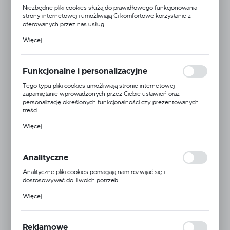
Niezbędne pliki cookies służą do prawidłowego funkcjonowania
strony internetowej i umożliwiają Ci komfortowe korzystanie z
oferowanych przez nas usług.
Pliki cookies odpowiadają na podejmowane przez Ciebie działania w
Więcej
celu m.in. dostosowania Twoich ustawień preferencji prywatności,
logowania czy wypełniania formularzy. Dzięki plikom cookies
strona, z której korzystasz, może działać bez zakłóceń.
Funkcjonalne i personalizacyjne
Tego typu pliki cookies umożliwiają stronie internetowej
zapamiętanie wprowadzonych przez Ciebie ustawień oraz
personalizację określonych funkcjonalności czy prezentowanych
treści.
Dzięki tym plikom cookies możemy zapewnić Ci większy komfort
Więcej
korzystania z funkcjonalności naszej strony poprzez dopasowanie
jej do Twoich indywidualnych preferencji. Wyrażenie zgody na
funkcjonalne i personalizacyjne pliki cookies gwarantuje dostępność
większej ilości funkcji na stronie.
Analityczne
Analityczne pliki cookies pomagają nam rozwijać się i
dostosowywać do Twoich potrzeb.
Cookies analityczne pozwalają na uzyskanie informacji w zakresie
Więcej
wykorzystywania witryny internetowej, miejsca oraz częstotliwości,
z jaką odwiedzane są nasze serwisy www. Dane pozwalają nam na
ocenę naszych serwisów internetowych pod względem ich
popularności wśród użytkowników. Zgromadzone informacje są
Reklamowe