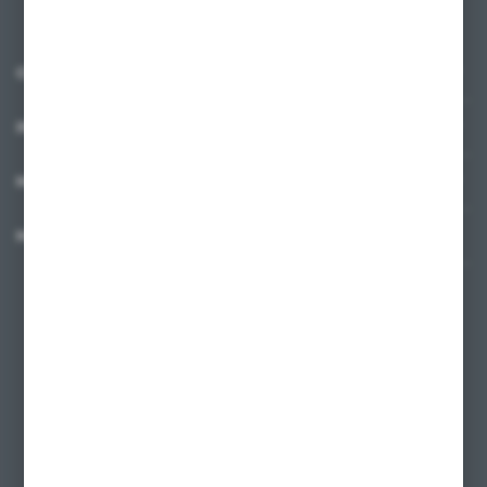
O NAS
INFORMACJE
MOJE KONTO
MASZ PYTANIE?
+48 58 342 66 42
Zapraszamy pon.-pt. 9.00-18.00
biuro@ktd.com.pl
ul. Kominkowa 2
80-175 Gdańsk
FORMULARZ KONTAKTOWY