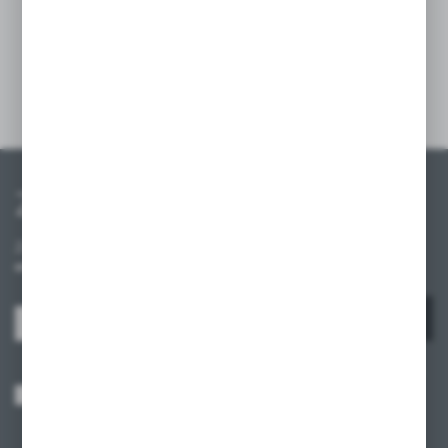
estetyczną i funkcjonalną organizację
przestrzeni.
Szczegóły
Zapisz się do newslettera
Zapisz się do newslettera na naszym sklepie internetowym i
otrzymuj informacje o nowościach i promocjach.
ZAPISZ SIĘ
Wyrażam zgodę na otrzymywanie drogą elektroniczną na wskazany przeze
mnie adres e-mail informacji dotyczących usług świadczonych przez
Administratora. Zgoda może zostać cofnięta w każdym czasie.
Polityka
prywatności
*