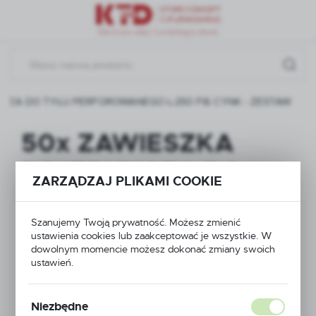
Przejdź do menu.
Przejdź do wyszukiwarki.
Przejdź do treści.
CZA DO TYŁU PERFOROWANEGO L-250 FI6 CYNK - ZESTAW
50x ZAWIESZKA
POJEDYNCZA DO
ZARZĄDZAJ PLIKAMI COOKIE
TYŁU
Szanujemy Twoją prywatność. Możesz zmienić
PERFOROWANEGO L-
ustawienia cookies lub zaakceptować je wszystkie. W
dowolnym momencie możesz dokonać zmiany swoich
250 FI6 CYNK -
ustawień.
ZESTAW
Niezbędne