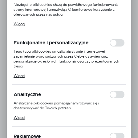
Niezbędne pliki cookies służą do prawidłowego funkcjonowania
strony internetowej i umożliwiają Ci komfortowe korzystanie z
oferowanych przez nas usług.
Pliki cookies odpowiadają na podejmowane przez Ciebie działania w
Więcej
celu m.in. dostosowania Twoich ustawień preferencji prywatności,
logowania czy wypełniania formularzy. Dzięki plikom cookies
strona, z której korzystasz, może działać bez zakłóceń.
Funkcjonalne i personalizacyjne
Tego typu pliki cookies umożliwiają stronie internetowej
zapamiętanie wprowadzonych przez Ciebie ustawień oraz
personalizację określonych funkcjonalności czy prezentowanych
treści.
Dzięki tym plikom cookies możemy zapewnić Ci większy komfort
Więcej
korzystania z funkcjonalności naszej strony poprzez dopasowanie
jej do Twoich indywidualnych preferencji. Wyrażenie zgody na
funkcjonalne i personalizacyjne pliki cookies gwarantuje dostępność
większej ilości funkcji na stronie.
Analityczne
Analityczne pliki cookies pomagają nam rozwijać się i
dostosowywać do Twoich potrzeb.
Cookies analityczne pozwalają na uzyskanie informacji w zakresie
Więcej
wykorzystywania witryny internetowej, miejsca oraz częstotliwości,
z jaką odwiedzane są nasze serwisy www. Dane pozwalają nam na
ocenę naszych serwisów internetowych pod względem ich
popularności wśród użytkowników. Zgromadzone informacje są
Reklamowe