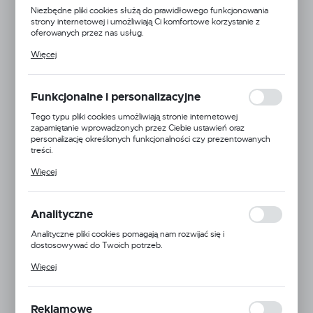
Niezbędne pliki cookies służą do prawidłowego funkcjonowania
strony internetowej i umożliwiają Ci komfortowe korzystanie z
oferowanych przez nas usług.
Pliki cookies odpowiadają na podejmowane przez Ciebie działania w
Więcej
celu m.in. dostosowania Twoich ustawień preferencji prywatności,
logowania czy wypełniania formularzy. Dzięki plikom cookies
strona, z której korzystasz, może działać bez zakłóceń.
Funkcjonalne i personalizacyjne
Tego typu pliki cookies umożliwiają stronie internetowej
zapamiętanie wprowadzonych przez Ciebie ustawień oraz
personalizację określonych funkcjonalności czy prezentowanych
treści.
Dzięki tym plikom cookies możemy zapewnić Ci większy komfort
Więcej
korzystania z funkcjonalności naszej strony poprzez dopasowanie
jej do Twoich indywidualnych preferencji. Wyrażenie zgody na
funkcjonalne i personalizacyjne pliki cookies gwarantuje dostępność
większej ilości funkcji na stronie.
Analityczne
Analityczne pliki cookies pomagają nam rozwijać się i
dostosowywać do Twoich potrzeb.
Cookies analityczne pozwalają na uzyskanie informacji w zakresie
Więcej
wykorzystywania witryny internetowej, miejsca oraz częstotliwości,
z jaką odwiedzane są nasze serwisy www. Dane pozwalają nam na
ocenę naszych serwisów internetowych pod względem ich
popularności wśród użytkowników. Zgromadzone informacje są
Reklamowe