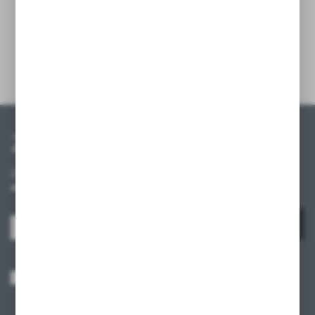
estetyczną i funkcjonalną organizację
przestrzeni.
Szczegóły
Zapisz się do newslettera
Zapisz się do newslettera na naszym sklepie internetowym i
otrzymuj informacje o nowościach i promocjach.
ZAPISZ SIĘ
Wyrażam zgodę na otrzymywanie drogą elektroniczną na wskazany przeze
mnie adres e-mail informacji dotyczących usług świadczonych przez
Administratora. Zgoda może zostać cofnięta w każdym czasie.
Polityka
prywatności
*