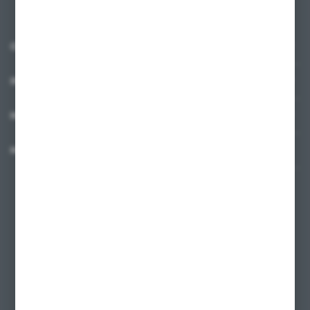
O NAS
INFORMACJE
MOJE KONTO
MASZ PYTANIE?
+48 58 342 66 42
Zapraszamy pon.-pt. 9.00-18.00
biuro@ktd.com.pl
ul. Kominkowa 2
80-175 Gdańsk
FORMULARZ KONTAKTOWY