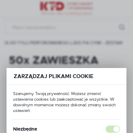
Przejdź do menu.
Przejdź do wyszukiwarki.
Przejdź do treści.
CZA DO TYŁU PERFOROWANEGO L-200 FI4 CYNK - ZESTAW
50x ZAWIESZKA
POJEDYNCZA DO
ZARZĄDZAJ PLIKAMI COOKIE
TYŁU
Szanujemy Twoją prywatność. Możesz zmienić
PERFOROWANEGO L-
ustawienia cookies lub zaakceptować je wszystkie. W
dowolnym momencie możesz dokonać zmiany swoich
200 FI4 CYNK -
ustawień.
ZESTAW
Niezbędne