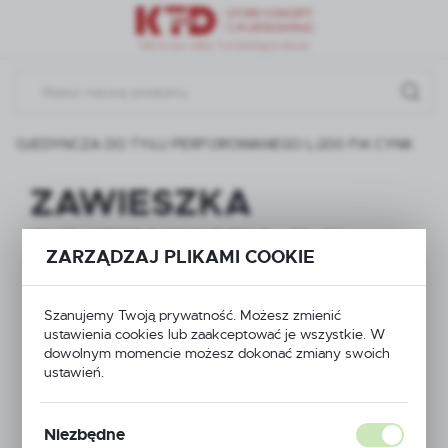
Przejdź do menu.
Przejdź do wyszukiwarki.
Przejdź do treści.
 POJEDYNCZA DO TYŁU PERFOROWANEGO L-200 FI4 CYNK
ZAWIESZKA
POJEDYNCZA DO
ZARZĄDZAJ PLIKAMI COOKIE
TYŁU
Szanujemy Twoją prywatność. Możesz zmienić
PERFOROWANEGO L-
ustawienia cookies lub zaakceptować je wszystkie. W
dowolnym momencie możesz dokonać zmiany swoich
200 FI4 CYNK
ustawień.
Niezbędne