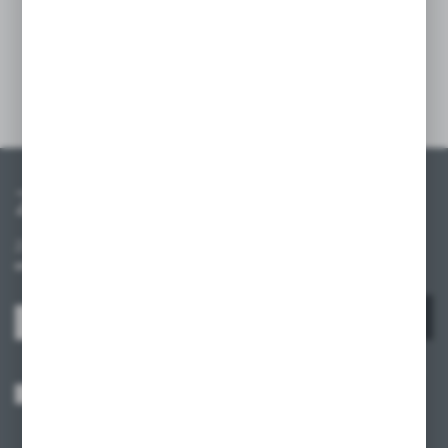
przestrzeni.
Szczegóły
Zapisz się do newslettera
Zapisz się do newslettera na naszym sklepie internetowym i
otrzymuj informacje o nowościach i promocjach.
ZAPISZ SIĘ
Wyrażam zgodę na otrzymywanie drogą elektroniczną na wskazany przeze
mnie adres e-mail informacji dotyczących usług świadczonych przez
Administratora. Zgoda może zostać cofnięta w każdym czasie.
Polityka
prywatności
*