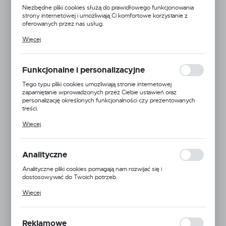
Niezbędne pliki cookies służą do prawidłowego funkcjonowania
strony internetowej i umożliwiają Ci komfortowe korzystanie z
oferowanych przez nas usług.
Pliki cookies odpowiadają na podejmowane przez Ciebie działania w
Więcej
celu m.in. dostosowania Twoich ustawień preferencji prywatności,
logowania czy wypełniania formularzy. Dzięki plikom cookies
strona, z której korzystasz, może działać bez zakłóceń.
Funkcjonalne i personalizacyjne
Tego typu pliki cookies umożliwiają stronie internetowej
zapamiętanie wprowadzonych przez Ciebie ustawień oraz
personalizację określonych funkcjonalności czy prezentowanych
treści.
Dzięki tym plikom cookies możemy zapewnić Ci większy komfort
Więcej
korzystania z funkcjonalności naszej strony poprzez dopasowanie
jej do Twoich indywidualnych preferencji. Wyrażenie zgody na
funkcjonalne i personalizacyjne pliki cookies gwarantuje dostępność
większej ilości funkcji na stronie.
Analityczne
Analityczne pliki cookies pomagają nam rozwijać się i
dostosowywać do Twoich potrzeb.
Cookies analityczne pozwalają na uzyskanie informacji w zakresie
Więcej
wykorzystywania witryny internetowej, miejsca oraz częstotliwości,
z jaką odwiedzane są nasze serwisy www. Dane pozwalają nam na
ocenę naszych serwisów internetowych pod względem ich
popularności wśród użytkowników. Zgromadzone informacje są
Reklamowe