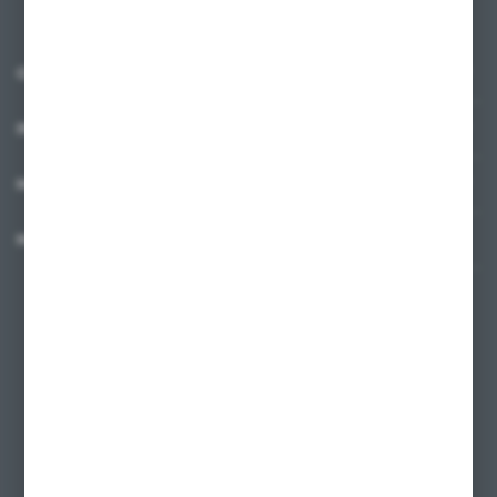
O NAS
INFORMACJE
MOJE KONTO
MASZ PYTANIE?
+48 58 342 66 42
Zapraszamy pon.-pt. 9.00-18.00
biuro@ktd.com.pl
ul. Kominkowa 2
80-175 Gdańsk
FORMULARZ KONTAKTOWY