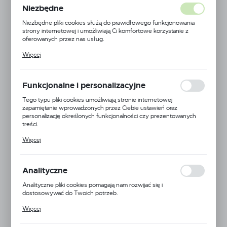
Niezbędne
Niezbędne pliki cookies służą do prawidłowego funkcjonowania
strony internetowej i umożliwiają Ci komfortowe korzystanie z
oferowanych przez nas usług.
Pliki cookies odpowiadają na podejmowane przez Ciebie działania w
Więcej
celu m.in. dostosowania Twoich ustawień preferencji prywatności,
logowania czy wypełniania formularzy. Dzięki plikom cookies
strona, z której korzystasz, może działać bez zakłóceń.
Funkcjonalne i personalizacyjne
Tego typu pliki cookies umożliwiają stronie internetowej
zapamiętanie wprowadzonych przez Ciebie ustawień oraz
personalizację określonych funkcjonalności czy prezentowanych
treści.
Dzięki tym plikom cookies możemy zapewnić Ci większy komfort
Więcej
korzystania z funkcjonalności naszej strony poprzez dopasowanie
jej do Twoich indywidualnych preferencji. Wyrażenie zgody na
funkcjonalne i personalizacyjne pliki cookies gwarantuje dostępność
większej ilości funkcji na stronie.
Analityczne
Analityczne pliki cookies pomagają nam rozwijać się i
dostosowywać do Twoich potrzeb.
Cookies analityczne pozwalają na uzyskanie informacji w zakresie
Więcej
wykorzystywania witryny internetowej, miejsca oraz częstotliwości,
z jaką odwiedzane są nasze serwisy www. Dane pozwalają nam na