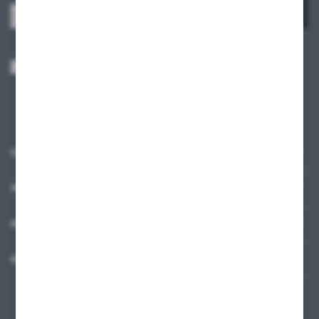
ZAPISZ SIĘ
Wyrażam zgodę na otrzymywanie drogą elektroniczną na wskazany przeze
mnie adres e-mail informacji dotyczących usług świadczonych przez
Administratora. Zgoda może zostać cofnięta w każdym czasie.
Polityka
prywatności
*
O NAS
INFORMACJE
MOJE KONTO
MASZ PYTANIE?
+48 58 342 66 42