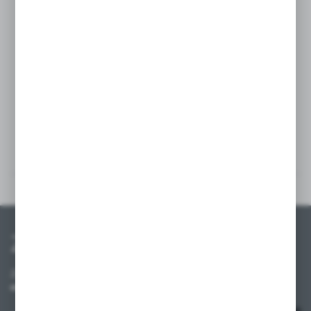
wiele produktów przy codziennych
zakupach. To funkcjonalne, trwałe
i estetyczne rozwiązanie, które sprawdzi się
zarówno w sklepach, jak i w domowym
użytkowaniu.
Szczegóły
Inne z kategorii
Zapisz się do newslettera
Zapisz się do newslettera na naszym sklepie internetowym i
otrzymuj informacje o nowościach i promocjach.