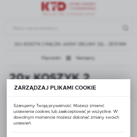
Przejdź do menu.
Przejdź do wyszukiwarki.
Przejdź do treści.
ki
20x KOSZYK 2 RĄCZKI JASNY ZIELONY 22L - ZESTAW
Poprzedni
Następny
20x KOSZYK 2
RĄCZKI JASNY
ZARZĄDZAJ PLIKAMI COOKIE
ZIELONY 22L -
Szanujemy Twoją prywatność. Możesz zmienić
ustawienia cookies lub zaakceptować je wszystkie. W
ZESTAW
dowolnym momencie możesz dokonać zmiany swoich
ustawień.