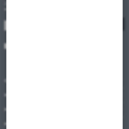
Zapisz się do newslettera na naszym sklepie internetowym i
otrzymuj informacje o nowościach i promocjach.
ZAPISZ SIĘ
Wyrażam zgodę na otrzymywanie drogą elektroniczną na wskazany przeze
mnie adres e-mail informacji dotyczących usług świadczonych przez
Administratora. Zgoda może zostać cofnięta w każdym czasie.
Polityka
prywatności
*
O NAS
INFORMACJE
MOJE KONTO
MASZ PYTANIE?