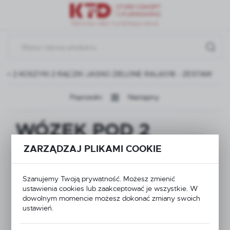
Przejdź do menu.
Przejdź do wyszukiwarki.
Przejdź do treści.
+ 2 KOSZYKI 2 RĄCZKI JASNO ZIELONE RAL6018 - ZESTAW
Poprzedni
Następny
WÓZEK POD 2
KOSZYKI
ZARZĄDZAJ PLIKAMI COOKIE
CZERWONA RĄCZKA
Szanujemy Twoją prywatność. Możesz zmienić
ustawienia cookies lub zaakceptować je wszystkie. W
+ 2 KOSZYKI 2
dowolnym momencie możesz dokonać zmiany swoich
ustawień.
RĄCZKI JASNO