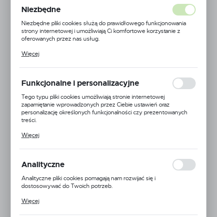
ZIELONE RAL6018 -
Niezbędne
Niezbędne pliki cookies służą do prawidłowego funkcjonowania
ZESTAW
strony internetowej i umożliwiają Ci komfortowe korzystanie z
oferowanych przez nas usług.
Pliki cookies odpowiadają na podejmowane przez Ciebie działania w
Więcej
celu m.in. dostosowania Twoich ustawień preferencji prywatności,
logowania czy wypełniania formularzy. Dzięki plikom cookies
strona, z której korzystasz, może działać bez zakłóceń.
Funkcjonalne i personalizacyjne
Tego typu pliki cookies umożliwiają stronie internetowej
zapamiętanie wprowadzonych przez Ciebie ustawień oraz
personalizację określonych funkcjonalności czy prezentowanych
treści.
Dzięki tym plikom cookies możemy zapewnić Ci większy komfort
Więcej
korzystania z funkcjonalności naszej strony poprzez dopasowanie
jej do Twoich indywidualnych preferencji. Wyrażenie zgody na
funkcjonalne i personalizacyjne pliki cookies gwarantuje dostępność
większej ilości funkcji na stronie.
Analityczne
Analityczne pliki cookies pomagają nam rozwijać się i
dostosowywać do Twoich potrzeb.
Cookies analityczne pozwalają na uzyskanie informacji w zakresie
Więcej
wykorzystywania witryny internetowej, miejsca oraz częstotliwości,
z jaką odwiedzane są nasze serwisy www. Dane pozwalają nam na