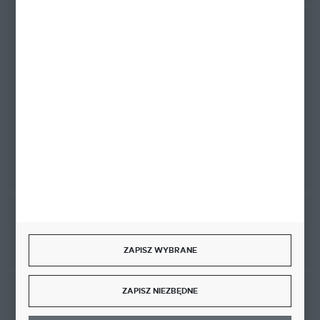
+48 58 342 66 42
Zapraszamy pon.-pt. 9.00-18.00
biuro@ktd.com.pl
ul. Kominkowa 2
80-175 Gdańsk
FORMULARZ KONTAKTOWY
Rozpocznij zwrot produktu:
ODSTĄP OD UMOWY TUTAJ
ZAPISZ WYBRANE
ZAPISZ NIEZBĘDNE
BEZPIECZNE PŁATNOŚCI