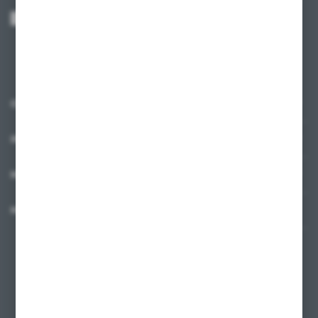
Wyrażam zgodę na otrzymywanie drogą elektroniczną na wskazany przeze
mnie adres e-mail informacji dotyczących usług świadczonych przez
Administratora. Zgoda może zostać cofnięta w każdym czasie.
Polityka
prywatności
*
O NAS
INFORMACJE
MOJE KONTO
MASZ PYTANIE?
+48 58 342 66 42
Zapraszamy pon.-pt. 9.00-18.00
biuro@ktd.com.pl
ul. Kominkowa 2