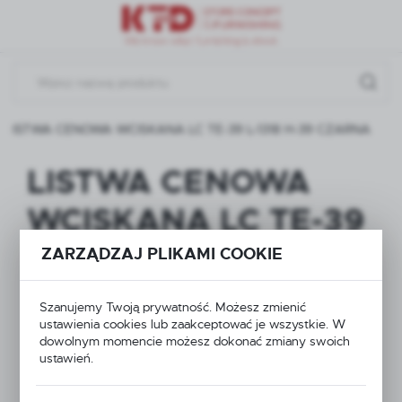
Przejdź do menu.
Przejdź do wyszukiwarki.
Przejdź do treści.
LISTWA CENOWA WCISKANA LC TE-39 L-1318 H-39 CZARNA
LISTWA CENOWA
WCISKANA LC TE-39
L-1318 H-39 CZARNA
ZARZĄDZAJ PLIKAMI COOKIE
Szanujemy Twoją prywatność. Możesz zmienić
NOWOŚĆ
ustawienia cookies lub zaakceptować je wszystkie. W
dowolnym momencie możesz dokonać zmiany swoich
ustawień.