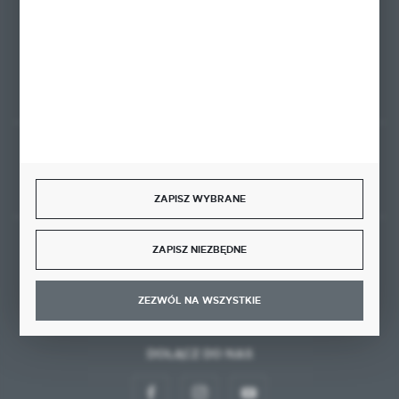
80-175 Gdańsk
FORMULARZ KONTAKTOWY
Rozpocznij zwrot produktu:
ODSTĄP OD UMOWY TUTAJ
ZAPISZ WYBRANE
ZAPISZ NIEZBĘDNE
BEZPIECZNE PŁATNOŚCI
ZEZWÓL NA WSZYSTKIE
DOŁĄCZ DO NAS