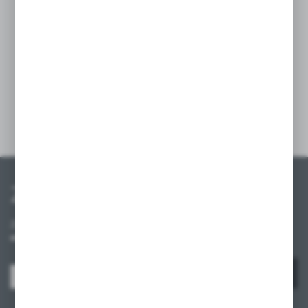
mocujący, zapewnia stabilne zamocowanie,
a przezroczysta osłona przeciwpyłowa chroni
etykiety przed kurzem i zabrudzeniami,
gwarantując ich długotrwałą czytelność.
Szczegóły
Zapisz się do newslettera
Zapisz się do newslettera na naszym sklepie internetowym i
otrzymuj informacje o nowościach i promocjach.
ZAPISZ SIĘ