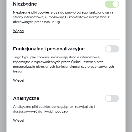
Niezbędne
Niezbędne pliki cookies służą do prawidłowego funkcjonowania
strony internetowej i umożliwiają Ci komfortowe korzystanie z
oferowanych przez nas usług.
Pliki cookies odpowiadają na podejmowane przez Ciebie działania w
Więcej
celu m.in. dostosowania Twoich ustawień preferencji prywatności,
logowania czy wypełniania formularzy. Dzięki plikom cookies
strona, z której korzystasz, może działać bez zakłóceń.
Funkcjonalne i personalizacyjne
Tego typu pliki cookies umożliwiają stronie internetowej
zapamiętanie wprowadzonych przez Ciebie ustawień oraz
personalizację określonych funkcjonalności czy prezentowanych
treści.
Dzięki tym plikom cookies możemy zapewnić Ci większy komfort
Więcej
korzystania z funkcjonalności naszej strony poprzez dopasowanie
jej do Twoich indywidualnych preferencji. Wyrażenie zgody na
funkcjonalne i personalizacyjne pliki cookies gwarantuje dostępność
większej ilości funkcji na stronie.
Analityczne
Analityczne pliki cookies pomagają nam rozwijać się i
dostosowywać do Twoich potrzeb.
EAN:
5905778709009
Cookies analityczne pozwalają na uzyskanie informacji w zakresie
Więcej
wykorzystywania witryny internetowej, miejsca oraz częstotliwości,
24H
z jaką odwiedzane są nasze serwisy www. Dane pozwalają nam na
ocenę naszych serwisów internetowych pod względem ich