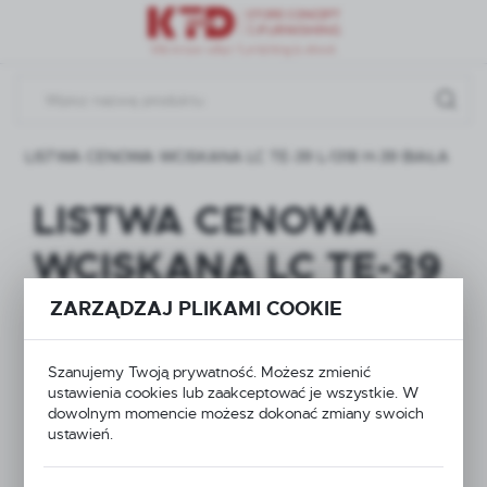
Przejdź do menu.
Przejdź do wyszukiwarki.
Przejdź do treści.
LISTWA CENOWA WCISKANA LC TE-39 L-1318 H-39 BIAŁA
LISTWA CENOWA
WCISKANA LC TE-39
L-1318 H-39 BIAŁA
ZARZĄDZAJ PLIKAMI COOKIE
Szanujemy Twoją prywatność. Możesz zmienić
NOWOŚĆ
ustawienia cookies lub zaakceptować je wszystkie. W
dowolnym momencie możesz dokonać zmiany swoich
ustawień.