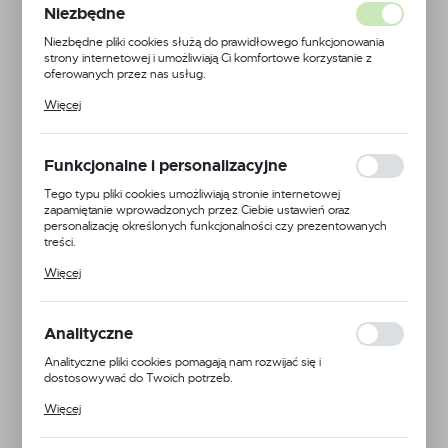
Niezbędne
Niezbędne pliki cookies służą do prawidłowego funkcjonowania
strony internetowej i umożliwiają Ci komfortowe korzystanie z
oferowanych przez nas usług.
Pliki cookies odpowiadają na podejmowane przez Ciebie działania w
Więcej
celu m.in. dostosowania Twoich ustawień preferencji prywatności,
logowania czy wypełniania formularzy. Dzięki plikom cookies
strona, z której korzystasz, może działać bez zakłóceń.
Funkcjonalne i personalizacyjne
Tego typu pliki cookies umożliwiają stronie internetowej
zapamiętanie wprowadzonych przez Ciebie ustawień oraz
personalizację określonych funkcjonalności czy prezentowanych
treści.
Dzięki tym plikom cookies możemy zapewnić Ci większy komfort
Więcej
korzystania z funkcjonalności naszej strony poprzez dopasowanie
jej do Twoich indywidualnych preferencji. Wyrażenie zgody na
funkcjonalne i personalizacyjne pliki cookies gwarantuje dostępność
większej ilości funkcji na stronie.
Analityczne
Analityczne pliki cookies pomagają nam rozwijać się i
EAN:
5905778709078
dostosowywać do Twoich potrzeb.
Cookies analityczne pozwalają na uzyskanie informacji w zakresie
Więcej
24H
wykorzystywania witryny internetowej, miejsca oraz częstotliwości,
z jaką odwiedzane są nasze serwisy www. Dane pozwalają nam na
ocenę naszych serwisów internetowych pod względem ich