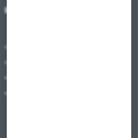
Wyrażam zgodę na otrzymywanie drogą elektroniczną na wskazany przeze
mnie adres e-mail informacji dotyczących usług świadczonych przez
Administratora. Zgoda może zostać cofnięta w każdym czasie.
Polityka
prywatności
*
O NAS
INFORMACJE
MOJE KONTO
MASZ PYTANIE?
+48 58 342 66 42
Zapraszamy pon.-pt. 9.00-18.00
biuro@ktd.com.pl