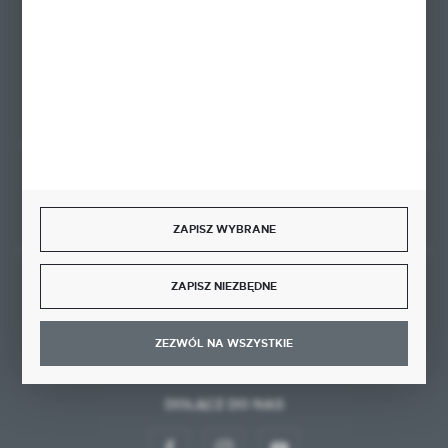
ul. Kominkowa 2
80-175 Gdańsk
FORMULARZ KONTAKTOWY
Rozpocznij zwrot produktu:
ODSTĄP OD UMOWY TUTAJ
ZAPISZ WYBRANE
ZAPISZ NIEZBĘDNE
BEZPIECZNE PŁATNOŚCI
ZEZWÓL NA WSZYSTKIE
DOŁĄCZ DO NAS