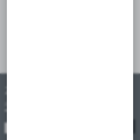
na półkach. Wyposażona w uchwyt
mocujący, zapewnia stabilne zamocowanie,
a przezroczysta osłona przeciwpyłowa chroni
etykiety przed kurzem i zabrudzeniami,
gwarantując ich długotrwałą czytelność.
Szczegóły
Zapisz się do newslettera
Zapisz się do newslettera na naszym sklepie internetowym i
otrzymuj informacje o nowościach i promocjach.
ZAPISZ SIĘ