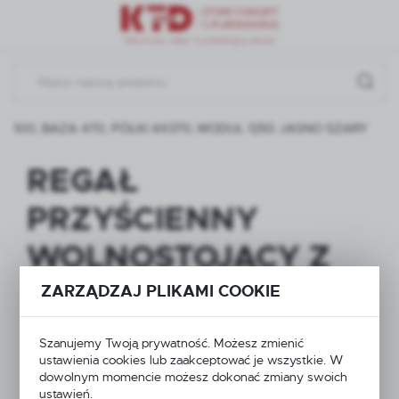
Przejdź do menu.
Przejdź do wyszukiwarki.
Przejdź do treści.
100, BAZA 470, PÓŁKI 4X370, MODUŁ 1250 JASNO SZARY
REGAŁ
PRZYŚCIENNY
WOLNOSTOJĄCY Z
NOGĄ KOŃCOWĄ H-
ZARZĄDZAJ PLIKAMI COOKIE
2100, BAZA 470,
Szanujemy Twoją prywatność. Możesz zmienić
PÓŁKI 4X370,
ustawienia cookies lub zaakceptować je wszystkie. W
dowolnym momencie możesz dokonać zmiany swoich
ustawień.