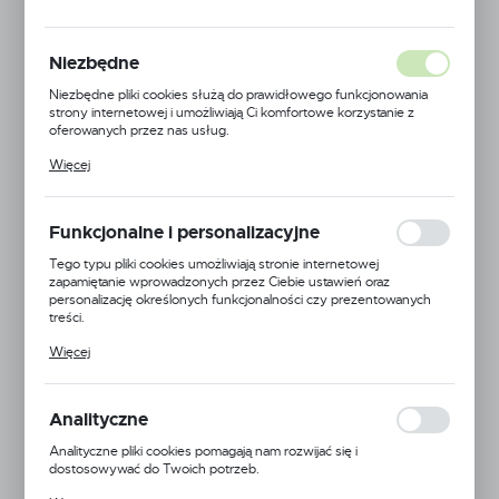
MODUŁ 1250 JASNO
SZARY
Niezbędne
Niezbędne pliki cookies służą do prawidłowego funkcjonowania
strony internetowej i umożliwiają Ci komfortowe korzystanie z
oferowanych przez nas usług.
Pliki cookies odpowiadają na podejmowane przez Ciebie działania w
Więcej
celu m.in. dostosowania Twoich ustawień preferencji prywatności,
logowania czy wypełniania formularzy. Dzięki plikom cookies
strona, z której korzystasz, może działać bez zakłóceń.
Funkcjonalne i personalizacyjne
Tego typu pliki cookies umożliwiają stronie internetowej
zapamiętanie wprowadzonych przez Ciebie ustawień oraz
personalizację określonych funkcjonalności czy prezentowanych
treści.
Dzięki tym plikom cookies możemy zapewnić Ci większy komfort
Więcej
korzystania z funkcjonalności naszej strony poprzez dopasowanie
jej do Twoich indywidualnych preferencji. Wyrażenie zgody na
funkcjonalne i personalizacyjne pliki cookies gwarantuje dostępność
większej ilości funkcji na stronie.
Analityczne
Analityczne pliki cookies pomagają nam rozwijać się i
dostosowywać do Twoich potrzeb.
Cookies analityczne pozwalają na uzyskanie informacji w zakresie