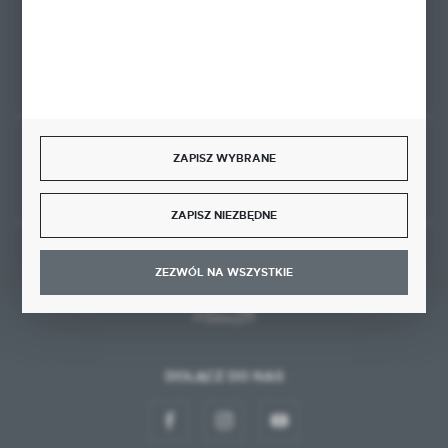
FORMULARZ KONTAKTOWY
ZAPISZ WYBRANE
Rozpocznij zwrot produktu:
ODSTĄP OD UMOWY TUTAJ
ZAPISZ NIEZBĘDNE
BEZPIECZNE PŁATNOŚCI
ZEZWÓL NA WSZYSTKIE
DOŁĄCZ DO NAS