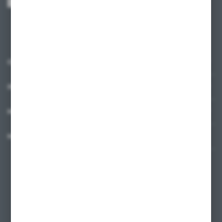
Administratora. Zgoda może zostać cofnięta w każdym czasie.
Polityka
prywatności
*
O NAS
INFORMACJE
MOJE KONTO
MASZ PYTANIE?
+48 58 342 66 42
Zapraszamy pon.-pt. 9.00-18.00
biuro@ktd.com.pl
ul. Kominkowa 2
80-175 Gdańsk