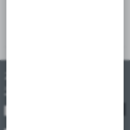
Szczegóły
Multimedia
Zapisz się do newslettera
Zapisz się do newslettera na naszym sklepie internetowym i
otrzymuj informacje o nowościach i promocjach.
ZAPISZ SIĘ
Wyrażam zgodę na otrzymywanie drogą elektroniczną na wskazany przeze
mnie adres e-mail informacji dotyczących usług świadczonych przez