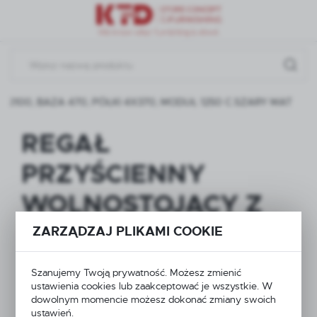
Przejdź do menu.
Przejdź do wyszukiwarki.
Przejdź do treści.
100, BAZA 470, PÓŁKI 4X370, MODUŁ 1250 C.SZARY MAT
REGAŁ
PRZYŚCIENNY
WOLNOSTOJĄCY Z
NOGĄ KOŃCOWĄ H-
ZARZĄDZAJ PLIKAMI COOKIE
2100, BAZA 470,
Szanujemy Twoją prywatność. Możesz zmienić
PÓŁKI 4X370,
ustawienia cookies lub zaakceptować je wszystkie. W
dowolnym momencie możesz dokonać zmiany swoich
ustawień.