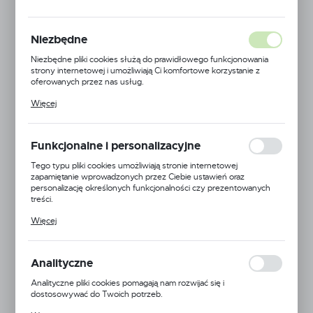
MODUŁ 1250
C.SZARY MAT
Niezbędne
Niezbędne pliki cookies służą do prawidłowego funkcjonowania
strony internetowej i umożliwiają Ci komfortowe korzystanie z
oferowanych przez nas usług.
Pliki cookies odpowiadają na podejmowane przez Ciebie działania w
Więcej
celu m.in. dostosowania Twoich ustawień preferencji prywatności,
logowania czy wypełniania formularzy. Dzięki plikom cookies
strona, z której korzystasz, może działać bez zakłóceń.
Funkcjonalne i personalizacyjne
Tego typu pliki cookies umożliwiają stronie internetowej
zapamiętanie wprowadzonych przez Ciebie ustawień oraz
personalizację określonych funkcjonalności czy prezentowanych
treści.
Dzięki tym plikom cookies możemy zapewnić Ci większy komfort
Więcej
korzystania z funkcjonalności naszej strony poprzez dopasowanie
jej do Twoich indywidualnych preferencji. Wyrażenie zgody na
funkcjonalne i personalizacyjne pliki cookies gwarantuje dostępność
większej ilości funkcji na stronie.
Analityczne
Analityczne pliki cookies pomagają nam rozwijać się i
dostosowywać do Twoich potrzeb.
Cookies analityczne pozwalają na uzyskanie informacji w zakresie