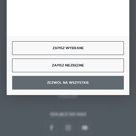
FORMULARZ KONTAKTOWY
ZAPISZ WYBRANE
Rozpocznij zwrot produktu:
ODSTĄP OD UMOWY TUTAJ
ZAPISZ NIEZBĘDNE
BEZPIECZNE PŁATNOŚCI
ZEZWÓL NA WSZYSTKIE
DOŁĄCZ DO NAS