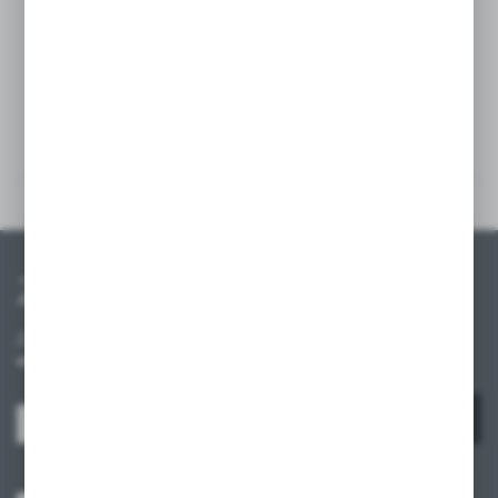
Szczegóły
Multimedia
Zapisz się do newslettera
Zapisz się do newslettera na naszym sklepie internetowym i
otrzymuj informacje o nowościach i promocjach.
ZAPISZ SIĘ
Wyrażam zgodę na otrzymywanie drogą elektroniczną na wskazany przeze
mnie adres e-mail informacji dotyczących usług świadczonych przez