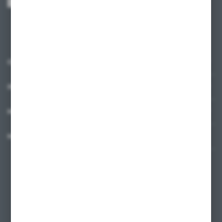
Administratora. Zgoda może zostać cofnięta w każdym czasie.
Polityka
prywatności
*
O NAS
INFORMACJE
MOJE KONTO
MASZ PYTANIE?
+48 58 342 66 42
Zapraszamy pon.-pt. 9.00-18.00
biuro@ktd.com.pl
ul. Kominkowa 2
80-175 Gdańsk