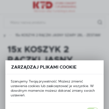
Przejdź do menu.
Przejdź do wyszukiwarki.
Przejdź do treści.
ukty
15x KOSZYK 2 RĄCZKI JASNY SZARY 28L - ZESTAW
15x KOSZYK 2
RĄCZKI JASNY
ZARZĄDZAJ PLIKAMI COOKIE
SZARY 28L - ZESTAW
Szanujemy Twoją prywatność. Możesz zmienić
ustawienia cookies lub zaakceptować je wszystkie. W
dowolnym momencie możesz dokonać zmiany swoich
ustawień.