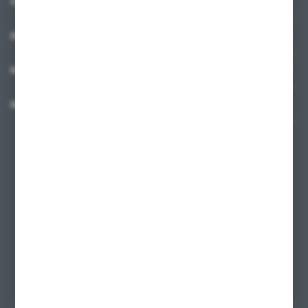
O NAS
INFORMACJE
MOJE KONTO
MASZ PYTANIE?
+48 58 342 66 42
Zapraszamy pon.-pt. 9.00-18.00
biuro@ktd.com.pl
ul. Kominkowa 2
80-175 Gdańsk
FORMULARZ KONTAKTOWY