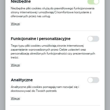
Niezbędne
Niezbędne pliki cookies służą do prawidłowego funkcjonowania
strony internetowej i umożliwiają Ci komfortowe korzystanie z
oferowanych przez nas usług.
Pliki cookies odpowiadają na podejmowane przez Ciebie działania w
Więcej
celu m.in. dostosowania Twoich ustawień preferencji prywatności,
logowania czy wypełniania formularzy. Dzięki plikom cookies
strona, z której korzystasz, może działać bez zakłóceń.
Funkcjonalne i personalizacyjne
Tego typu pliki cookies umożliwiają stronie internetowej
zapamiętanie wprowadzonych przez Ciebie ustawień oraz
personalizację określonych funkcjonalności czy prezentowanych
treści.
Dzięki tym plikom cookies możemy zapewnić Ci większy komfort
Więcej
korzystania z funkcjonalności naszej strony poprzez dopasowanie
jej do Twoich indywidualnych preferencji. Wyrażenie zgody na
funkcjonalne i personalizacyjne pliki cookies gwarantuje dostępność
większej ilości funkcji na stronie.
Analityczne
Analityczne pliki cookies pomagają nam rozwijać się i
dostosowywać do Twoich potrzeb.
EAN:
5905778708668
Cookies analityczne pozwalają na uzyskanie informacji w zakresie
Więcej
wykorzystywania witryny internetowej, miejsca oraz częstotliwości,
24H
z jaką odwiedzane są nasze serwisy www. Dane pozwalają nam na
ocenę naszych serwisów internetowych pod względem ich