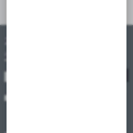
Szczegóły
Zapisz się do newslettera
Zapisz się do newslettera na naszym sklepie internetowym i
otrzymuj informacje o nowościach i promocjach.
ZAPISZ SIĘ
Wyrażam zgodę na otrzymywanie drogą elektroniczną na wskazany przeze
mnie adres e-mail informacji dotyczących usług świadczonych przez
Administratora. Zgoda może zostać cofnięta w każdym czasie.
Polityka
prywatności
*