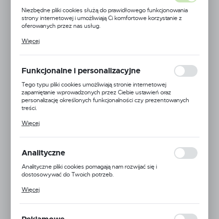
Niezbędne pliki cookies służą do prawidłowego funkcjonowania
strony internetowej i umożliwiają Ci komfortowe korzystanie z
oferowanych przez nas usług.
Pliki cookies odpowiadają na podejmowane przez Ciebie działania w
Więcej
celu m.in. dostosowania Twoich ustawień preferencji prywatności,
logowania czy wypełniania formularzy. Dzięki plikom cookies
strona, z której korzystasz, może działać bez zakłóceń.
Funkcjonalne i personalizacyjne
Tego typu pliki cookies umożliwiają stronie internetowej
zapamiętanie wprowadzonych przez Ciebie ustawień oraz
personalizację określonych funkcjonalności czy prezentowanych
treści.
Dzięki tym plikom cookies możemy zapewnić Ci większy komfort
Więcej
korzystania z funkcjonalności naszej strony poprzez dopasowanie
jej do Twoich indywidualnych preferencji. Wyrażenie zgody na
funkcjonalne i personalizacyjne pliki cookies gwarantuje dostępność
większej ilości funkcji na stronie.
Analityczne
Analityczne pliki cookies pomagają nam rozwijać się i
dostosowywać do Twoich potrzeb.
Cookies analityczne pozwalają na uzyskanie informacji w zakresie
Więcej
wykorzystywania witryny internetowej, miejsca oraz częstotliwości,
z jaką odwiedzane są nasze serwisy www. Dane pozwalają nam na
EAN:
ocenę naszych serwisów internetowych pod względem ich
popularności wśród użytkowników. Zgromadzone informacje są