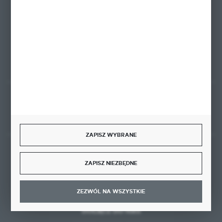
ul. Kominkowa 2
80-175 Gdańsk
FORMULARZ KONTAKTOWY
Rozpocznij zwrot produktu:
ODSTĄP OD UMOWY TUTAJ
ZAPISZ WYBRANE
BEZPIECZNE PŁATNOŚCI
ZAPISZ NIEZBĘDNE
ZEZWÓL NA WSZYSTKIE
DOŁĄCZ DO NAS