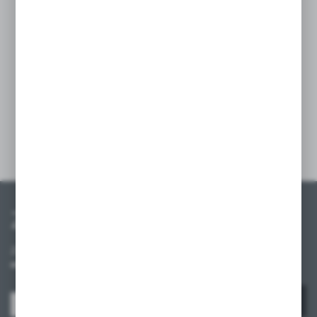
w jasnoszarym kolorze, który jest nie tylko
elegancki, ale także uniwersalny i pasujący do
każdego wnętrza. Wyposażony w dwie czarne
rączki, jest łatwy i wygodny w użyciu. Dzięki
solidnym uchwytom możesz bezpiecznie
przenosić koszyk nawet z pełnym obciążeniem.
Szczegóły
Zapisz się do newslettera
Zapisz się do newslettera na naszym sklepie internetowym i
otrzymuj informacje o nowościach i promocjach.
ZAPISZ SIĘ