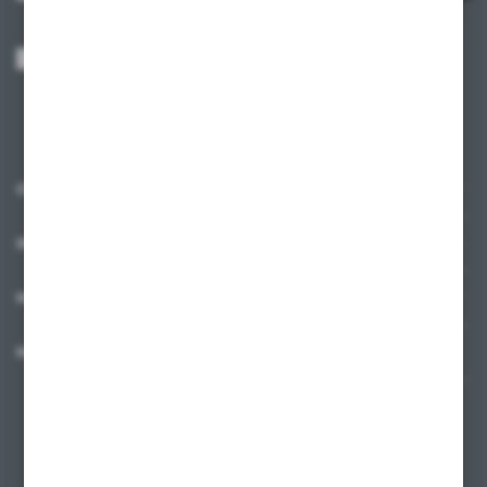
Wyrażam zgodę na otrzymywanie drogą elektroniczną na wskazany przeze
mnie adres e-mail informacji dotyczących usług świadczonych przez
Administratora. Zgoda może zostać cofnięta w każdym czasie.
Polityka
prywatności
*
O NAS
INFORMACJE
MOJE KONTO
MASZ PYTANIE?
+48 58 342 66 42
Zapraszamy pon.-pt. 9.00-18.00
biuro@ktd.com.pl