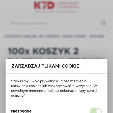
Przejdź do menu.
Przejdź do wyszukiwarki.
Przejdź do treści.
00x KOSZYK 2 RĄCZKI, 28 LITROWY JASNY SZARY - ZESTAW
100x KOSZYK 2
RĄCZKI, 28 LITROWY
ZARZĄDZAJ PLIKAMI COOKIE
JASNY SZARY -
ZESTAW
Szanujemy Twoją prywatność. Możesz zmienić
ustawienia cookies lub zaakceptować je wszystkie. W
dowolnym momencie możesz dokonać zmiany swoich
ustawień.
Niezbędne