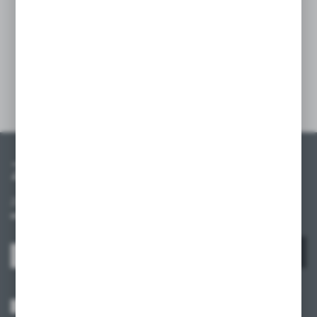
Uniwersalne rozwiązanie, które zapewnia
bezpieczeństwo produktów oraz estetyczną
organizację przestrzeni.
Szczegóły
Zapisz się do newslettera
Zapisz się do newslettera na naszym sklepie internetowym i
otrzymuj informacje o nowościach i promocjach.
ZAPISZ SIĘ
Wyrażam zgodę na otrzymywanie drogą elektroniczną na wskazany przeze
mnie adres e-mail informacji dotyczących usług świadczonych przez
Administratora. Zgoda może zostać cofnięta w każdym czasie.
Polityka