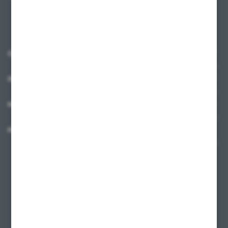
prywatności
*
O NAS
INFORMACJE
MOJE KONTO
MASZ PYTANIE?
+48 58 342 66 42
Zapraszamy pon.-pt. 9.00-18.00
biuro@ktd.com.pl
ul. Kominkowa 2
80-175 Gdańsk