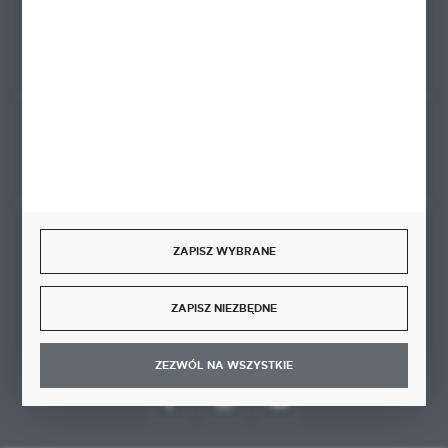
FORMULARZ KONTAKTOWY
Rozpocznij zwrot produktu:
ODSTĄP OD UMOWY TUTAJ
BEZPIECZNE PŁATNOŚCI
ZAPISZ WYBRANE
ZAPISZ NIEZBĘDNE
DOŁĄCZ DO NAS
ZEZWÓL NA WSZYSTKIE