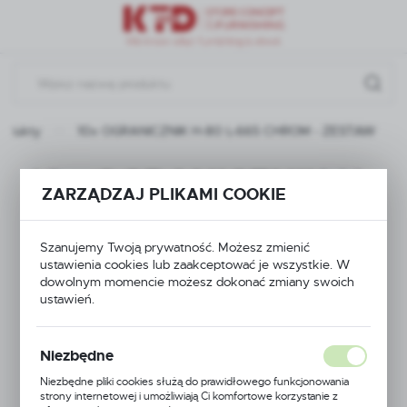
Przejdź do menu.
Przejdź do wyszukiwarki.
Przejdź do treści.
rodukty
10x OGRANICZNIK H-80 L-665 CHROM - ZESTAW
10x OGRANICZNIK H-
ZARZĄDZAJ PLIKAMI COOKIE
80 L-665 CHROM -
Szanujemy Twoją prywatność. Możesz zmienić
ZESTAW
ustawienia cookies lub zaakceptować je wszystkie. W
dowolnym momencie możesz dokonać zmiany swoich
ustawień.
Niezbędne
Niezbędne pliki cookies służą do prawidłowego funkcjonowania
strony internetowej i umożliwiają Ci komfortowe korzystanie z