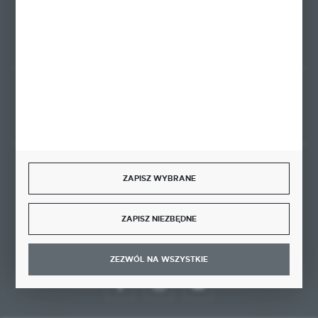
FORMULARZ KONTAKTOWY
Rozpocznij zwrot produktu:
ODSTĄP OD UMOWY TUTAJ
BEZPIECZNE PŁATNOŚCI
ZAPISZ WYBRANE
ZAPISZ NIEZBĘDNE
DOŁĄCZ DO NAS
ZEZWÓL NA WSZYSTKIE