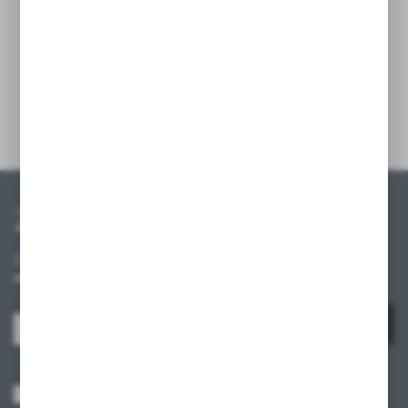
Uniwersalne rozwiązanie, które zapewnia
bezpieczeństwo produktów oraz estetyczną
organizację przestrzeni.
Szczegóły
Zapisz się do newslettera
Zapisz się do newslettera na naszym sklepie internetowym i
otrzymuj informacje o nowościach i promocjach.
ZAPISZ SIĘ
Wyrażam zgodę na otrzymywanie drogą elektroniczną na wskazany przeze
mnie adres e-mail informacji dotyczących usług świadczonych przez
Administratora. Zgoda może zostać cofnięta w każdym czasie.
Polityka