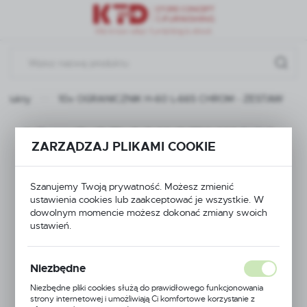
Przejdź do menu.
Przejdź do wyszukiwarki.
Przejdź do treści.
rodukty
10x OGRANICZNIK H-60 L-665 CHROM - ZESTAW
10x OGRANICZNIK H-
ZARZĄDZAJ PLIKAMI COOKIE
60 L-665 CHROM -
Szanujemy Twoją prywatność. Możesz zmienić
ZESTAW
ustawienia cookies lub zaakceptować je wszystkie. W
dowolnym momencie możesz dokonać zmiany swoich
ustawień.
Niezbędne
Niezbędne pliki cookies służą do prawidłowego funkcjonowania
strony internetowej i umożliwiają Ci komfortowe korzystanie z