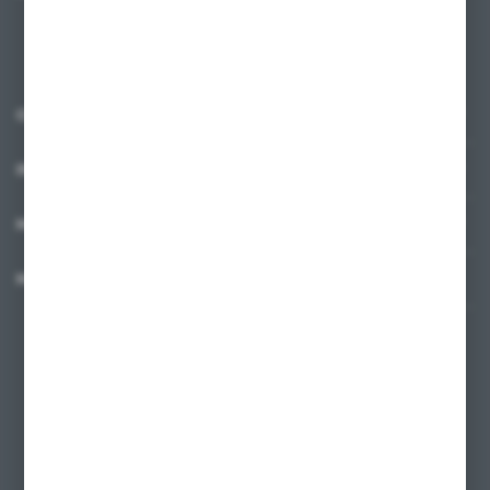
prywatności
*
O NAS
INFORMACJE
MOJE KONTO
MASZ PYTANIE?
+48 58 342 66 42
Zapraszamy pon.-pt. 9.00-18.00
biuro@ktd.com.pl
ul. Kominkowa 2
80-175 Gdańsk