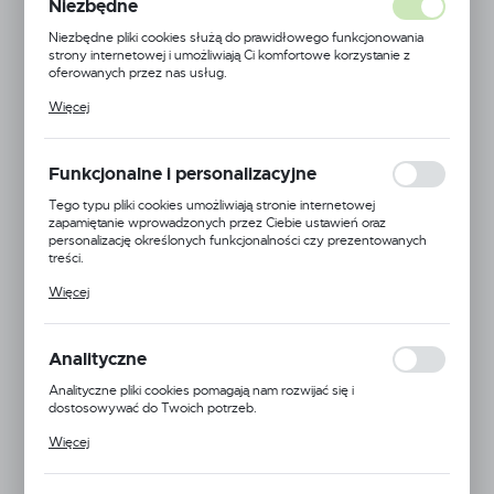
Niezbędne
Niezbędne pliki cookies służą do prawidłowego funkcjonowania
strony internetowej i umożliwiają Ci komfortowe korzystanie z
oferowanych przez nas usług.
Pliki cookies odpowiadają na podejmowane przez Ciebie działania w
Więcej
celu m.in. dostosowania Twoich ustawień preferencji prywatności,
logowania czy wypełniania formularzy. Dzięki plikom cookies
strona, z której korzystasz, może działać bez zakłóceń.
Funkcjonalne i personalizacyjne
Tego typu pliki cookies umożliwiają stronie internetowej
zapamiętanie wprowadzonych przez Ciebie ustawień oraz
personalizację określonych funkcjonalności czy prezentowanych
treści.
Dzięki tym plikom cookies możemy zapewnić Ci większy komfort
Więcej
korzystania z funkcjonalności naszej strony poprzez dopasowanie
jej do Twoich indywidualnych preferencji. Wyrażenie zgody na
funkcjonalne i personalizacyjne pliki cookies gwarantuje dostępność
większej ilości funkcji na stronie.
Analityczne
Analityczne pliki cookies pomagają nam rozwijać się i
dostosowywać do Twoich potrzeb.
EAN:
5905778708552
Cookies analityczne pozwalają na uzyskanie informacji w zakresie
Więcej
wykorzystywania witryny internetowej, miejsca oraz częstotliwości,
24H
z jaką odwiedzane są nasze serwisy www. Dane pozwalają nam na
ocenę naszych serwisów internetowych pod względem ich