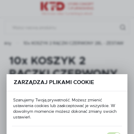
Przejdź do menu.
Przejdź do wyszukiwarki.
Przejdź do treści.
odukty
10x KOSZYK 2 RĄCZKI CZERWONY 28L - ZESTAW
10x KOSZYK 2
RĄCZKI CZERWONY
ZARZĄDZAJ PLIKAMI COOKIE
28L - ZESTAW
Szanujemy Twoją prywatność. Możesz zmienić
ustawienia cookies lub zaakceptować je wszystkie. W
dowolnym momencie możesz dokonać zmiany swoich
ustawień.