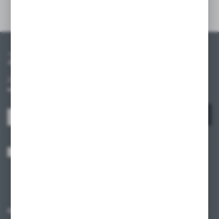
Szczegóły
Zapisz się do newslettera
Zapisz się do newslettera na naszym sklepie internetowym i
otrzymuj informacje o nowościach i promocjach.
ZAPISZ SIĘ
Wyrażam zgodę na otrzymywanie drogą elektroniczną na wskazany przeze
mnie adres e-mail informacji dotyczących usług świadczonych przez
Administratora. Zgoda może zostać cofnięta w każdym czasie.
Polityka
prywatności
*
O NAS