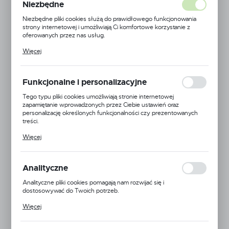
Niezbędne
Niezbędne pliki cookies służą do prawidłowego funkcjonowania
strony internetowej i umożliwiają Ci komfortowe korzystanie z
oferowanych przez nas usług.
Pliki cookies odpowiadają na podejmowane przez Ciebie działania w
Więcej
celu m.in. dostosowania Twoich ustawień preferencji prywatności,
logowania czy wypełniania formularzy. Dzięki plikom cookies
strona, z której korzystasz, może działać bez zakłóceń.
Funkcjonalne i personalizacyjne
Tego typu pliki cookies umożliwiają stronie internetowej
zapamiętanie wprowadzonych przez Ciebie ustawień oraz
personalizację określonych funkcjonalności czy prezentowanych
treści.
Dzięki tym plikom cookies możemy zapewnić Ci większy komfort
Więcej
korzystania z funkcjonalności naszej strony poprzez dopasowanie
jej do Twoich indywidualnych preferencji. Wyrażenie zgody na
funkcjonalne i personalizacyjne pliki cookies gwarantuje dostępność
większej ilości funkcji na stronie.
Analityczne
Analityczne pliki cookies pomagają nam rozwijać się i
dostosowywać do Twoich potrzeb.
Cookies analityczne pozwalają na uzyskanie informacji w zakresie
Więcej
wykorzystywania witryny internetowej, miejsca oraz częstotliwości,
EAN:
5905778708538
z jaką odwiedzane są nasze serwisy www. Dane pozwalają nam na
ocenę naszych serwisów internetowych pod względem ich