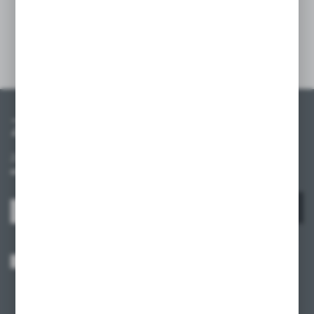
i w domowym użytkowaniu.
Szczegóły
Zapisz się do newslettera
Zapisz się do newslettera na naszym sklepie internetowym i
otrzymuj informacje o nowościach i promocjach.
ZAPISZ SIĘ
Wyrażam zgodę na otrzymywanie drogą elektroniczną na wskazany przeze
mnie adres e-mail informacji dotyczących usług świadczonych przez
Administratora. Zgoda może zostać cofnięta w każdym czasie.
Polityka
prywatności
*