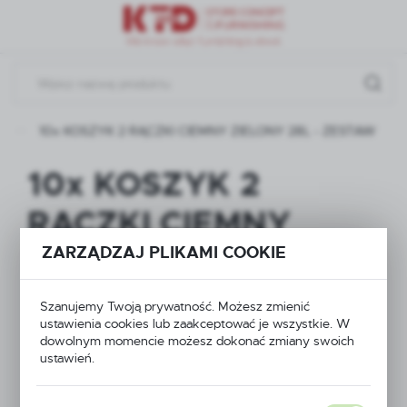
Przejdź do menu.
Przejdź do wyszukiwarki.
Przejdź do treści.
y
10x KOSZYK 2 RĄCZKI CIEMNY ZIELONY 28L - ZESTAW
10x KOSZYK 2
RĄCZKI CIEMNY
ZIELONY 28L -
ZARZĄDZAJ PLIKAMI COOKIE
ZESTAW
Szanujemy Twoją prywatność. Możesz zmienić
ustawienia cookies lub zaakceptować je wszystkie. W
dowolnym momencie możesz dokonać zmiany swoich
ustawień.