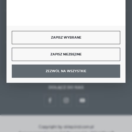
Rozpocznij zwrot produktu:
ODSTĄP OD UMOWY TUTAJ
ZAPISZ WYBRANE
BEZPIECZNE PŁATNOŚCI
ZAPISZ NIEZBĘDNE
ZEZWÓL NA WSZYSTKIE
DOŁĄCZ DO NAS
Copyright by sklep.ktd.com.pl