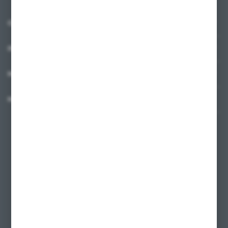
O NAS
INFORMACJE
MOJE KONTO
MASZ PYTANIE?
+48 58 342 66 42
Zapraszamy pon.-pt. 9.00-18.00
biuro@ktd.com.pl
ul. Kominkowa 2
80-175 Gdańsk
FORMULARZ KONTAKTOWY