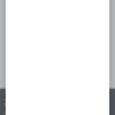
EAN:
5905778707111
Dostępny
Netto:
512,63 zł
Brutto:
630,53 zł
Twoja cena:
630,53 zł
Dodaj do schowka
Zapisz się do newslettera
Zapisz się do newslettera na naszym sklepie internetowym i