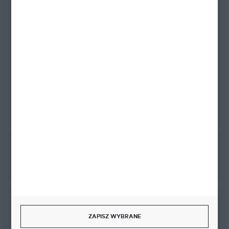
+48 58 342 66 42
Zapraszamy pon.-pt. 9.00-18.00
biuro@ktd.com.pl
ul. Kominkowa 2
80-175 Gdańsk
FORMULARZ KONTAKTOWY
Rozpocznij zwrot produktu:
ODSTĄP OD UMOWY TUTAJ
BEZPIECZNE PŁATNOŚCI
ZAPISZ WYBRANE