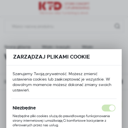
Przejdź do menu.
Przejdź do wyszukiwarki.
Przejdź do treści.
Strona główna
Wózki i koszyki
Wózki
Wózki
ZARZĄDZAJ PLIKAMI COOKIE
(3)
Szanujemy Twoją prywatność. Możesz zmienić
ustawienia cookies lub zaakceptować je wszystkie. W
Domyślnie
dowolnym momencie możesz dokonać zmiany swoich
ustawień.
NOWOŚĆ
Niezbędne
Niezbędne pliki cookies służą do prawidłowego funkcjonowania
strony internetowej i umożliwiają Ci komfortowe korzystanie z
oferowanych przez nas usług.