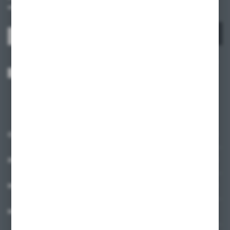
otrzymuj informacje o nowościach i promocjach.
ZAPISZ SIĘ
Wyrażam zgodę na otrzymywanie drogą elektroniczną na wskazany przeze
mnie adres e-mail informacji dotyczących usług świadczonych przez
Administratora. Zgoda może zostać cofnięta w każdym czasie.
Polityka
prywatności
*
O NAS
INFORMACJE
MOJE KONTO
MASZ PYTANIE?