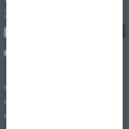
Zapisz się do newslettera na naszym sklepie internetowym i
otrzymuj informacje o nowościach i promocjach.
ZAPISZ SIĘ
Wyrażam zgodę na otrzymywanie drogą elektroniczną na wskazany przeze
mnie adres e-mail informacji dotyczących usług świadczonych przez
Administratora. Zgoda może zostać cofnięta w każdym czasie.
Polityka
prywatności
*
O NAS
INFORMACJE
MOJE KONTO