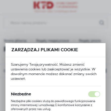
Przejdź do menu.
Przejdź do wyszukiwarki.
Przejdź do treści.
Strona główna
Regały magazynowe
Regały proste
Regały proste
ZARZĄDZAJ PLIKAMI COOKIE
(3)
Szanujemy Twoją prywatność. Możesz zmienić
ustawienia cookies lub zaakceptować je wszystkie. W
Domyślnie
dowolnym momencie możesz dokonać zmiany swoich
ustawień.
Niezbędne
Niezbędne pliki cookies służą do prawidłowego funkcjonowania
strony internetowej i umożliwiają Ci komfortowe korzystanie z
oferowanych przez nas usług.