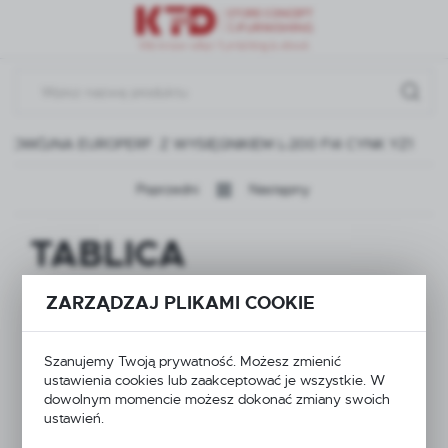
Przejdź do menu.
Przejdź do wyszukiwarki.
Przejdź do treści.
DWÓJNA EUROPERF. Z WYSIĘGNIKIEM L-200 FI4 CYNK YZ1
Poprzedni
Następny
TABLICA
WARSZTATOWA
ZARZĄDZAJ PLIKAMI COOKIE
1000X400 KREM
Szanujemy Twoją prywatność. Możesz zmienić
GŁADKI + 20x
ustawienia cookies lub zaakceptować je wszystkie. W
dowolnym momencie możesz dokonać zmiany swoich
ZAWIESZKA
ustawień.