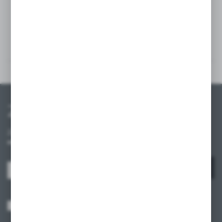
zamocowanie tablicy na ścianie.
Szczegóły
Inne z kategorii
Zapisz się do newslettera
Zapisz się do newslettera na naszym sklepie internetowym i
otrzymuj informacje o nowościach i promocjach.
ZAPISZ SIĘ
Wyrażam zgodę na otrzymywanie drogą elektroniczną na wskazany przeze
mnie adres e-mail informacji dotyczących usług świadczonych przez
Administratora. Zgoda może zostać cofnięta w każdym czasie.
Polityka
prywatności
*