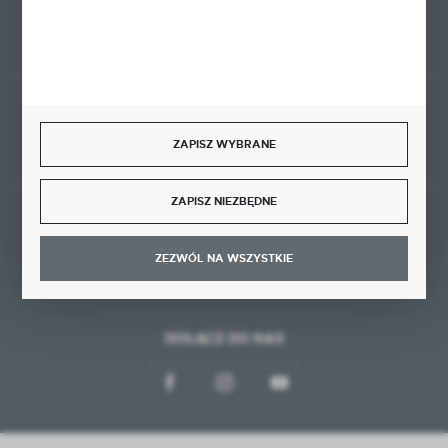
FORMULARZ KONTAKTOWY
Rozpocznij zwrot produktu:
ODSTĄP OD UMOWY TUTAJ
ZAPISZ WYBRANE
ZAPISZ NIEZBĘDNE
BEZPIECZNE PŁATNOŚCI
ZEZWÓL NA WSZYSTKIE
DOŁĄCZ DO NAS