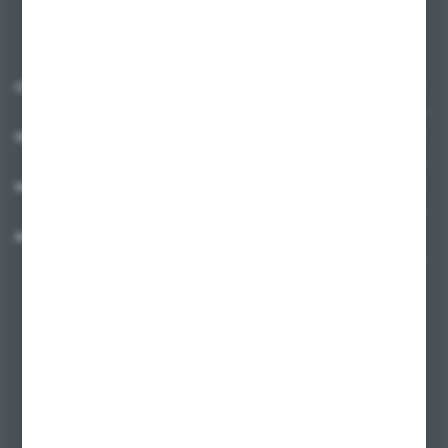
O NAS
INFORMACJE
MOJE KONTO
MASZ PYTANIE?
+48 58 342 66 42
Zapraszamy pon.-pt. 9.00-18.00
biuro@ktd.com.pl
ul. Kominkowa 2
80-175 Gdańsk