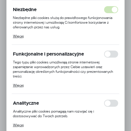
PODWÓJNA
Niezbędne
EUROPERF. Z
Niezbędne pliki cookies służą do prawidłowego funkcjonowania
strony internetowej i umożliwiają Ci komfortowe korzystanie z
WYSIĘGNIKIEM L-
oferowanych przez nas usług.
Pliki cookies odpowiadają na podejmowane przez Ciebie działania w
Więcej
celu m.in. dostosowania Twoich ustawień preferencji prywatności,
200 FI4 CYNK YZ1
logowania czy wypełniania formularzy. Dzięki plikom cookies
strona, z której korzystasz, może działać bez zakłóceń.
Funkcjonalne i personalizacyjne
Tego typu pliki cookies umożliwiają stronie internetowej
zapamiętanie wprowadzonych przez Ciebie ustawień oraz
personalizację określonych funkcjonalności czy prezentowanych
treści.
Dzięki tym plikom cookies możemy zapewnić Ci większy komfort
Więcej
korzystania z funkcjonalności naszej strony poprzez dopasowanie
jej do Twoich indywidualnych preferencji. Wyrażenie zgody na
funkcjonalne i personalizacyjne pliki cookies gwarantuje dostępność
większej ilości funkcji na stronie.
Analityczne
Analityczne pliki cookies pomagają nam rozwijać się i
dostosowywać do Twoich potrzeb.
Cookies analityczne pozwalają na uzyskanie informacji w zakresie
Więcej
wykorzystywania witryny internetowej, miejsca oraz częstotliwości,