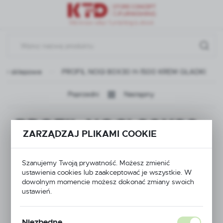
Przejdź do menu.
Przejdź do wyszukiwarki.
Przejdź do treści.
ały sklepowe
PROFIL NOGI 80X30 H-1500 KREM GŁADKI
Poprzedni
Następny
PROFIL NOGI 80X30
ZARZĄDZAJ PLIKAMI COOKIE
H-1500 KREM
GŁADKI
Szanujemy Twoją prywatność. Możesz zmienić
ustawienia cookies lub zaakceptować je wszystkie. W
dowolnym momencie możesz dokonać zmiany swoich
ustawień.
Niezbędne