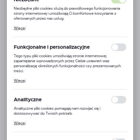
Niezbędne pliki cookies służą do prawidłowego funkcjonowania
strony internetowej i umożliwiają Ci komfortowe korzystanie z
oferowanych przez nas usług.
Pliki cookies odpowiadają na podejmowane przez Ciebie działania w
Więcej
celu m.in. dostosowania Twoich ustawień preferencji prywatności,
logowania czy wypełniania formularzy. Dzięki plikom cookies
strona, z której korzystasz, może działać bez zakłóceń.
Funkcjonalne i personalizacyjne
Tego typu pliki cookies umożliwiają stronie internetowej
zapamiętanie wprowadzonych przez Ciebie ustawień oraz
personalizację określonych funkcjonalności czy prezentowanych
treści.
Dzięki tym plikom cookies możemy zapewnić Ci większy komfort
Więcej
korzystania z funkcjonalności naszej strony poprzez dopasowanie
jej do Twoich indywidualnych preferencji. Wyrażenie zgody na
funkcjonalne i personalizacyjne pliki cookies gwarantuje dostępność
większej ilości funkcji na stronie.
Analityczne
Analityczne pliki cookies pomagają nam rozwijać się i
dostosowywać do Twoich potrzeb.
Cookies analityczne pozwalają na uzyskanie informacji w zakresie
Więcej
wykorzystywania witryny internetowej, miejsca oraz częstotliwości,
z jaką odwiedzane są nasze serwisy www. Dane pozwalają nam na
EAN:
5905778702499
ocenę naszych serwisów internetowych pod względem ich