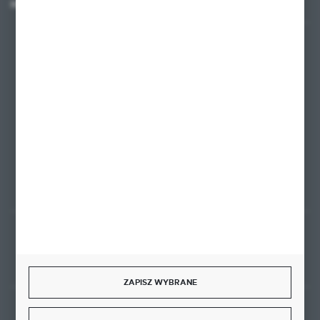
MASZ PYTANIE?
+48 58 342 66 42
Zapraszamy pon.-pt. 9.00-18.00
biuro@ktd.com.pl
ul. Kominkowa 2
80-175 Gdańsk
FORMULARZ KONTAKTOWY
Rozpocznij zwrot produktu:
ODSTĄP OD UMOWY TUTAJ
ZAPISZ WYBRANE
BEZPIECZNE PŁATNOŚCI