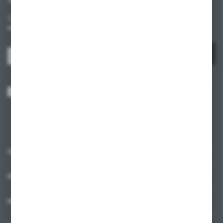
Zapisz się do newslettera na naszym sklepie internetowym i
otrzymuj informacje o nowościach i promocjach.
ZAPISZ SIĘ
Wyrażam zgodę na otrzymywanie drogą elektroniczną na wskazany przeze
mnie adres e-mail informacji dotyczących usług świadczonych przez
Administratora. Zgoda może zostać cofnięta w każdym czasie.
Polityka
prywatności
*
O NAS
INFORMACJE
MOJE KONTO