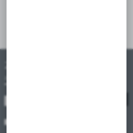
ale również dodają profesjonalny wygląd
każdej przestrzeni handlowej.
Szczegóły
Zapisz się do newslettera
Zapisz się do newslettera na naszym sklepie internetowym i
otrzymuj informacje o nowościach i promocjach.
ZAPISZ SIĘ
Wyrażam zgodę na otrzymywanie drogą elektroniczną na wskazany przeze
mnie adres e-mail informacji dotyczących usług świadczonych przez
Administratora. Zgoda może zostać cofnięta w każdym czasie.
Polityka
prywatności
*