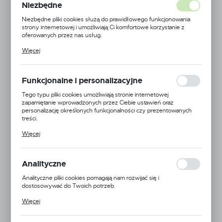
Niezbędne
Niezbędne pliki cookies służą do prawidłowego funkcjonowania
strony internetowej i umożliwiają Ci komfortowe korzystanie z
oferowanych przez nas usług.
Pliki cookies odpowiadają na podejmowane przez Ciebie działania w
Więcej
celu m.in. dostosowania Twoich ustawień preferencji prywatności,
logowania czy wypełniania formularzy. Dzięki plikom cookies
strona, z której korzystasz, może działać bez zakłóceń.
Funkcjonalne i personalizacyjne
Tego typu pliki cookies umożliwiają stronie internetowej
zapamiętanie wprowadzonych przez Ciebie ustawień oraz
personalizację określonych funkcjonalności czy prezentowanych
treści.
Dzięki tym plikom cookies możemy zapewnić Ci większy komfort
Więcej
korzystania z funkcjonalności naszej strony poprzez dopasowanie
jej do Twoich indywidualnych preferencji. Wyrażenie zgody na
funkcjonalne i personalizacyjne pliki cookies gwarantuje dostępność
większej ilości funkcji na stronie.
Analityczne
Analityczne pliki cookies pomagają nam rozwijać się i
dostosowywać do Twoich potrzeb.
Cookies analityczne pozwalają na uzyskanie informacji w zakresie
Więcej
wykorzystywania witryny internetowej, miejsca oraz częstotliwości,
z jaką odwiedzane są nasze serwisy www. Dane pozwalają nam na
ocenę naszych serwisów internetowych pod względem ich