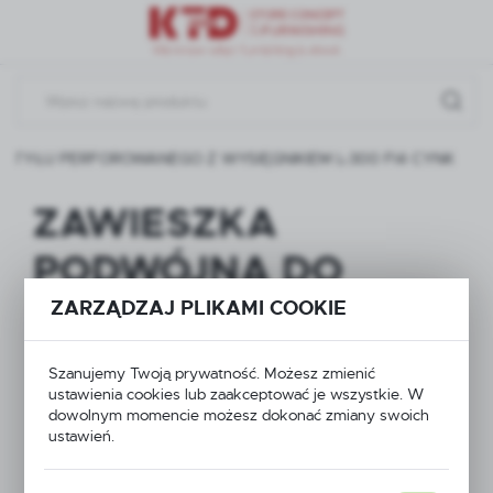
Przejdź do menu.
Przejdź do wyszukiwarki.
Przejdź do treści.
 TYŁU PERFOROWANEGO Z WYSIĘGNIKIEM L-300 FI4 CYNK
ZAWIESZKA
PODWÓJNA DO
TYŁU
ZARZĄDZAJ PLIKAMI COOKIE
PERFOROWANEGO Z
Szanujemy Twoją prywatność. Możesz zmienić
ustawienia cookies lub zaakceptować je wszystkie. W
WYSIĘGNIKIEM L-
dowolnym momencie możesz dokonać zmiany swoich
ustawień.
300 FI4 CYNK