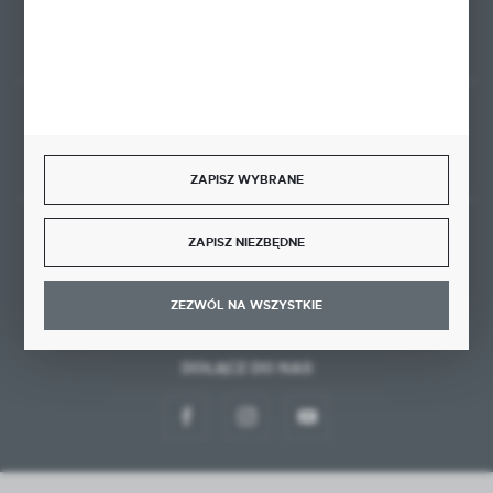
FORMULARZ KONTAKTOWY
Rozpocznij zwrot produktu:
ODSTĄP OD UMOWY TUTAJ
ZAPISZ WYBRANE
BEZPIECZNE PŁATNOŚCI
ZAPISZ NIEZBĘDNE
ZEZWÓL NA WSZYSTKIE
DOŁĄCZ DO NAS