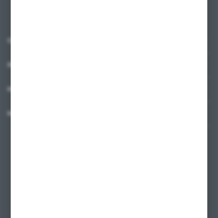
O NAS
INFORMACJE
MOJE KONTO
MASZ PYTANIE?
+48 58 342 66 42
Zapraszamy pon.-pt. 9.00-18.00
biuro@ktd.com.pl
ul. Kominkowa 2
80-175 Gdańsk