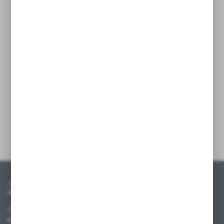
o wymiarach G‑470 H‑82 zapewnia stabilne
i trwałe mocowanie półek z obu stron słupa
regałowego, co pozwala na efektywne
wykorzystanie przestrzeni ekspozycyjnej.
Stalowa konstrukcja gwarantuje dużą nośność
i odporność na odkształcenia. Estetyczne
wykończenie w kremowym kolorze – pasuje
do nowoczesnych aranżacji sklepowych.
Szczegóły
Zapisz się do newslettera
Zapisz się do newslettera na naszym sklepie internetowym i
otrzymuj informacje o nowościach i promocjach.