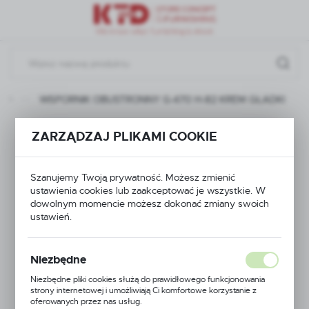
Przejdź do menu.
Przejdź do wyszukiwarki.
Przejdź do treści.
kty
WSPORNIK OBUSTRONNY G-470 H-82 KREM GŁADKI
WSPORNIK
ZARZĄDZAJ PLIKAMI COOKIE
OBUSTRONNY G-470
Szanujemy Twoją prywatność. Możesz zmienić
H-82 KREM GŁADKI
ustawienia cookies lub zaakceptować je wszystkie. W
dowolnym momencie możesz dokonać zmiany swoich
ustawień.
Niezbędne
Niezbędne pliki cookies służą do prawidłowego funkcjonowania
strony internetowej i umożliwiają Ci komfortowe korzystanie z
oferowanych przez nas usług.