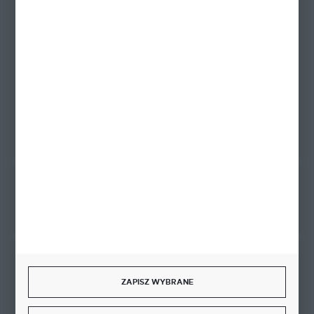
+48 58 342 66 42
Zapraszamy pon.-pt. 9.00-18.00
biuro@ktd.com.pl
ul. Kominkowa 2
80-175 Gdańsk
FORMULARZ KONTAKTOWY
Rozpocznij zwrot produktu:
ODSTĄP OD UMOWY TUTAJ
BEZPIECZNE PŁATNOŚCI
ZAPISZ WYBRANE