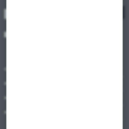
ZAPISZ SIĘ
Wyrażam zgodę na otrzymywanie drogą elektroniczną na wskazany przeze
mnie adres e-mail informacji dotyczących usług świadczonych przez
Administratora. Zgoda może zostać cofnięta w każdym czasie.
Polityka
prywatności
*
O NAS
INFORMACJE
MOJE KONTO
MASZ PYTANIE?