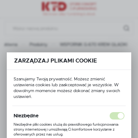
Przejdź do menu.
Przejdź do wyszukiwarki.
Przejdź do treści.
a główna
Produkty
WSPORNIK G-670 KREM GŁADKI
WSPORNIK G-670
ZARZĄDZAJ PLIKAMI COOKIE
KREM GŁADKI
Szanujemy Twoją prywatność. Możesz zmienić
ustawienia cookies lub zaakceptować je wszystkie. W
dowolnym momencie możesz dokonać zmiany swoich
ustawień.
Niezbędne
Niezbędne pliki cookies służą do prawidłowego funkcjonowania
strony internetowej i umożliwiają Ci komfortowe korzystanie z
oferowanych przez nas usług.