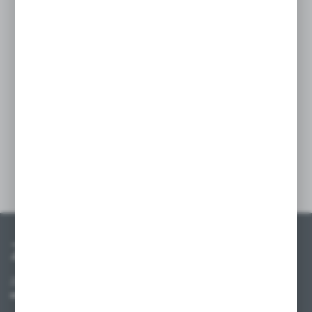
na obciążenia, co sprawia, że doskonale
sprawdza się w intensywnie użytkowanych
przestrzeniach sklepowych. Wspornik jest
łatwy w montażu i idealnie dopasowany do
półek o głębokości 670 mm, zapewniając
funkcjonalność i estetykę regałów
sklepowych.
Szczegóły
Zapisz się do newslettera
Zapisz się do newslettera na naszym sklepie internetowym i
otrzymuj informacje o nowościach i promocjach.