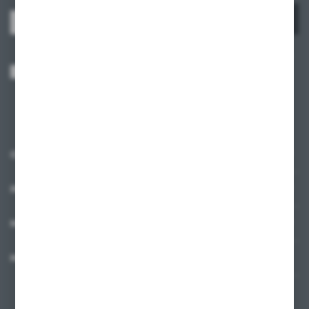
ZAPISZ SIĘ
Wyrażam zgodę na otrzymywanie drogą elektroniczną na wskazany przeze
mnie adres e-mail informacji dotyczących usług świadczonych przez
Administratora. Zgoda może zostać cofnięta w każdym czasie.
Polityka
prywatności
*
O NAS
INFORMACJE
MOJE KONTO
MASZ PYTANIE?
+48 58 342 66 42