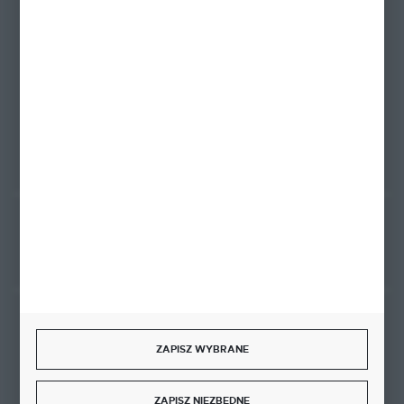
Zapraszamy pon.-pt. 9.00-18.00
biuro@ktd.com.pl
ul. Kominkowa 2
80-175 Gdańsk
FORMULARZ KONTAKTOWY
Rozpocznij zwrot produktu:
ODSTĄP OD UMOWY TUTAJ
BEZPIECZNE PŁATNOŚCI
ZAPISZ WYBRANE
ZAPISZ NIEZBĘDNE