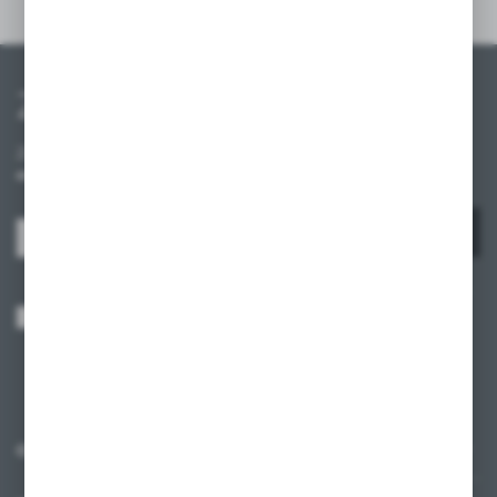
Szczegóły
Zapisz się do newslettera
Zapisz się do newslettera na naszym sklepie internetowym i
otrzymuj informacje o nowościach i promocjach.
ZAPISZ SIĘ
Wyrażam zgodę na otrzymywanie drogą elektroniczną na wskazany przeze
mnie adres e-mail informacji dotyczących usług świadczonych przez
Administratora. Zgoda może zostać cofnięta w każdym czasie.
Polityka
prywatności
*
O NAS