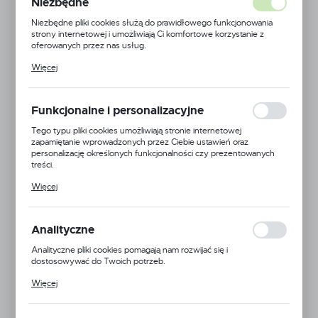
Niezbędne
Niezbędne pliki cookies służą do prawidłowego funkcjonowania
strony internetowej i umożliwiają Ci komfortowe korzystanie z
oferowanych przez nas usług.
Pliki cookies odpowiadają na podejmowane przez Ciebie działania w
Więcej
celu m.in. dostosowania Twoich ustawień preferencji prywatności,
logowania czy wypełniania formularzy. Dzięki plikom cookies
strona, z której korzystasz, może działać bez zakłóceń.
Funkcjonalne i personalizacyjne
Tego typu pliki cookies umożliwiają stronie internetowej
zapamiętanie wprowadzonych przez Ciebie ustawień oraz
personalizację określonych funkcjonalności czy prezentowanych
treści.
Dzięki tym plikom cookies możemy zapewnić Ci większy komfort
Więcej
korzystania z funkcjonalności naszej strony poprzez dopasowanie
jej do Twoich indywidualnych preferencji. Wyrażenie zgody na
funkcjonalne i personalizacyjne pliki cookies gwarantuje dostępność
większej ilości funkcji na stronie.
Analityczne
EAN:
5905778702468
Analityczne pliki cookies pomagają nam rozwijać się i
dostosowywać do Twoich potrzeb.
24H
Cookies analityczne pozwalają na uzyskanie informacji w zakresie
Więcej
wykorzystywania witryny internetowej, miejsca oraz częstotliwości,
Dostępny
z jaką odwiedzane są nasze serwisy www. Dane pozwalają nam na
ocenę naszych serwisów internetowych pod względem ich