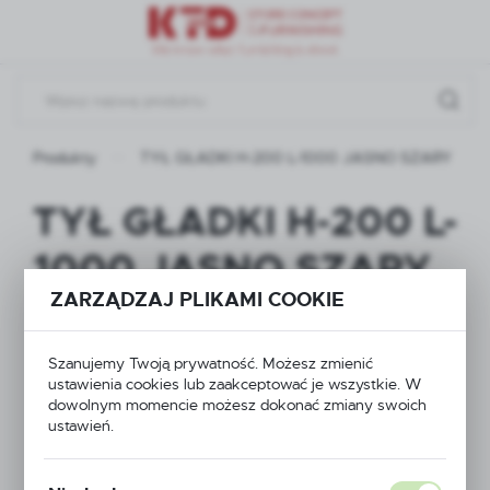
Przejdź do menu.
Przejdź do wyszukiwarki.
Przejdź do treści.
Produkty
TYŁ GŁADKI H-200 L-1000 JASNO SZARY
TYŁ GŁADKI H-200 L-
1000 JASNO SZARY
ZARZĄDZAJ PLIKAMI COOKIE
Szanujemy Twoją prywatność. Możesz zmienić
ustawienia cookies lub zaakceptować je wszystkie. W
dowolnym momencie możesz dokonać zmiany swoich
ustawień.