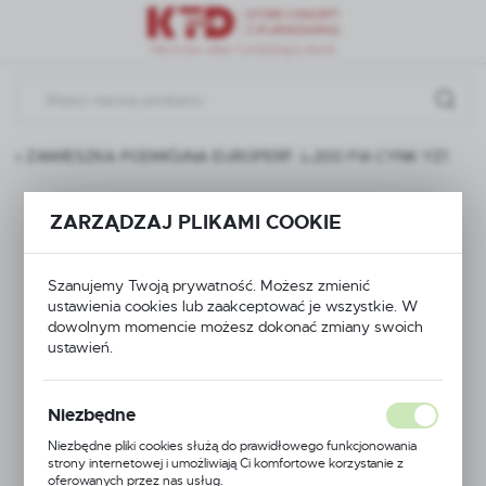
Przejdź do menu.
Przejdź do wyszukiwarki.
Przejdź do treści.
0x ZAWIESZKA PODWÓJNA EUROPERF. L-200 FI4 CYNK YZ1
TABLICA
ZARZĄDZAJ PLIKAMI COOKIE
WARSZTATOWA
Szanujemy Twoją prywatność. Możesz zmienić
1330X400 KREM
ustawienia cookies lub zaakceptować je wszystkie. W
dowolnym momencie możesz dokonać zmiany swoich
GŁADKI + 20x
ustawień.
ZAWIESZKA
Niezbędne
PODWÓJNA
Niezbędne pliki cookies służą do prawidłowego funkcjonowania
strony internetowej i umożliwiają Ci komfortowe korzystanie z
oferowanych przez nas usług.