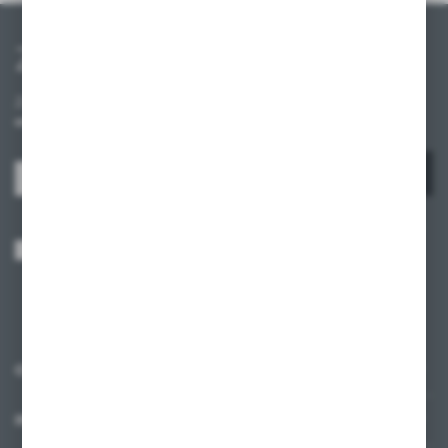
Zapisz się do newslettera
Zapisz się do newslettera na naszym sklepie internetowym i
otrzymuj informacje o nowościach i promocjach.
ZAPISZ SIĘ
Wyrażam zgodę na otrzymywanie drogą elektroniczną na wskazany przeze
mnie adres e-mail informacji dotyczących usług świadczonych przez
Administratora. Zgoda może zostać cofnięta w każdym czasie.
Polityka
prywatności
*
O NAS
INFORMACJE