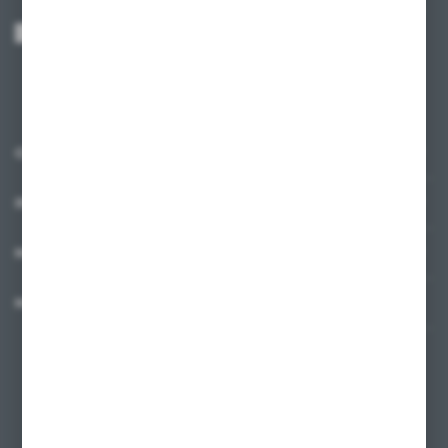
Wyrażam zgodę na otrzymywanie drogą elektroniczną na wskazany przeze
mnie adres e-mail informacji dotyczących usług świadczonych przez
Administratora. Zgoda może zostać cofnięta w każdym czasie.
Polityka
prywatności
*
O NAS
INFORMACJE
MOJE KONTO
MASZ PYTANIE?
+48 58 342 66 42
Zapraszamy pon.-pt. 9.00-18.00
biuro@ktd.com.pl