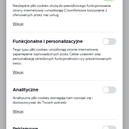
Niezbędne pliki cookies służą do prawidłowego funkcjonowania
strony internetowej i umożliwiają Ci komfortowe korzystanie z
oferowanych przez nas usług.
Pliki cookies odpowiadają na podejmowane przez Ciebie działania w
Więcej
celu m.in. dostosowania Twoich ustawień preferencji prywatności,
logowania czy wypełniania formularzy. Dzięki plikom cookies
strona, z której korzystasz, może działać bez zakłóceń.
Funkcjonalne i personalizacyjne
Tego typu pliki cookies umożliwiają stronie internetowej
zapamiętanie wprowadzonych przez Ciebie ustawień oraz
personalizację określonych funkcjonalności czy prezentowanych
treści.
Dzięki tym plikom cookies możemy zapewnić Ci większy komfort
Więcej
korzystania z funkcjonalności naszej strony poprzez dopasowanie
jej do Twoich indywidualnych preferencji. Wyrażenie zgody na
funkcjonalne i personalizacyjne pliki cookies gwarantuje dostępność
większej ilości funkcji na stronie.
Analityczne
Analityczne pliki cookies pomagają nam rozwijać się i
dostosowywać do Twoich potrzeb.
Cookies analityczne pozwalają na uzyskanie informacji w zakresie
Więcej
wykorzystywania witryny internetowej, miejsca oraz częstotliwości,
z jaką odwiedzane są nasze serwisy www. Dane pozwalają nam na
ocenę naszych serwisów internetowych pod względem ich
popularności wśród użytkowników. Zgromadzone informacje są
Reklamowe