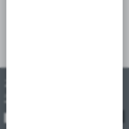
funkcjonalność ekspozycji produktów,
utrzymując je w porządku i odpowiednio
oddzielone. Idealny do zastosowania
w sklepach spożywczych, odzieżowych,
czy magazynach.
Szczegóły
Zapisz się do newslettera
Zapisz się do newslettera na naszym sklepie internetowym i
otrzymuj informacje o nowościach i promocjach.
ZAPISZ SIĘ