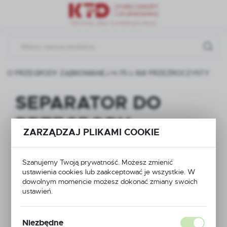
Przejdź do menu.
Przejdź do wyszukiwarki.
Przejdź do treści.
 DO PRZEGRODY ZĄBKOWANEJ H-75 L-168 PRZEŹROCZYSTY
SEPARATOR DO
PRZEGRODY
ZARZĄDZAJ PLIKAMI COOKIE
ZĄBKOWANEJ H-75
L-168
Szanujemy Twoją prywatność. Możesz zmienić
ustawienia cookies lub zaakceptować je wszystkie. W
dowolnym momencie możesz dokonać zmiany swoich
PRZEŹROCZYSTY
ustawień.
Niezbędne