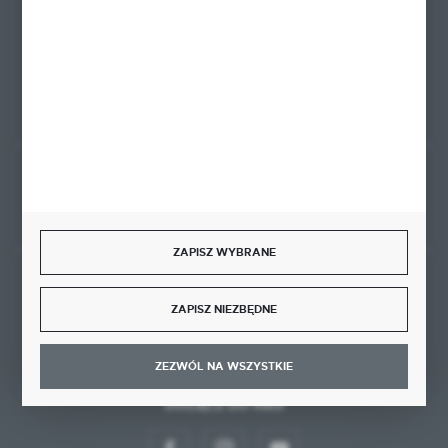
ul. Kominkowa 2
80-175 Gdańsk
FORMULARZ KONTAKTOWY
Rozpocznij zwrot produktu:
ODSTĄP OD UMOWY TUTAJ
ZAPISZ WYBRANE
BEZPIECZNE PŁATNOŚCI
ZAPISZ NIEZBĘDNE
ZEZWÓL NA WSZYSTKIE
DOŁĄCZ DO NAS