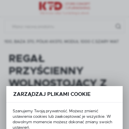
Przejdź do menu.
Przejdź do wyszukiwarki.
Przejdź do treści.
100, BAZA 370, PÓŁKI 4X370, MODUŁ 1000 C.SZARY MAT
REGAŁ
PRZYŚCIENNY
WOLNOSTOJĄCY Z
NOGĄ KOŃCOWĄ H-
ZARZĄDZAJ PLIKAMI COOKIE
2100, BAZA 370,
Szanujemy Twoją prywatność. Możesz zmienić
PÓŁKI 4X370,
ustawienia cookies lub zaakceptować je wszystkie. W
dowolnym momencie możesz dokonać zmiany swoich
ustawień.