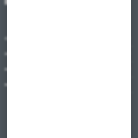
Administratora. Zgoda może zostać cofnięta w każdym czasie.
Polityka
prywatności
*
O NAS
INFORMACJE
MOJE KONTO
MASZ PYTANIE?
+48 58 342 66 42
Zapraszamy pon.-pt. 9.00-18.00
biuro@ktd.com.pl
ul. Kominkowa 2
80-175 Gdańsk