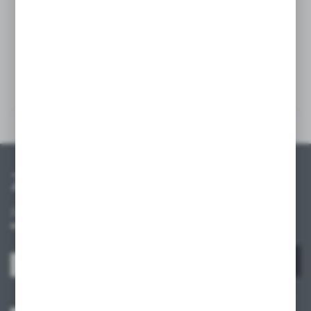
Szczegóły
Multimedia
Zapisz się do newslettera
Zapisz się do newslettera na naszym sklepie internetowym i
otrzymuj informacje o nowościach i promocjach.
ZAPISZ SIĘ
Wyrażam zgodę na otrzymywanie drogą elektroniczną na wskazany przeze
mnie adres e-mail informacji dotyczących usług świadczonych przez