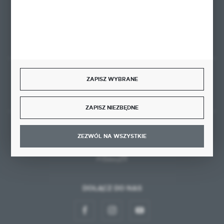
FORMULARZ KONTAKTOWY
ZAPISZ WYBRANE
Rozpocznij zwrot produktu:
ODSTĄP OD UMOWY TUTAJ
ZAPISZ NIEZBĘDNE
BEZPIECZNE PŁATNOŚCI
ZEZWÓL NA WSZYSTKIE
DOŁĄCZ DO NAS