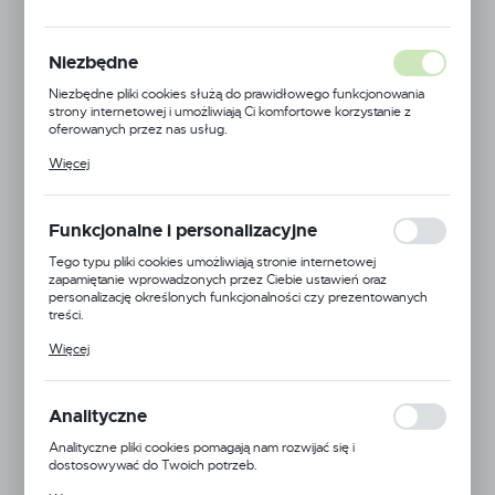
MODUŁ 1000
C.SZARY MAT
Niezbędne
Niezbędne pliki cookies służą do prawidłowego funkcjonowania
strony internetowej i umożliwiają Ci komfortowe korzystanie z
oferowanych przez nas usług.
Pliki cookies odpowiadają na podejmowane przez Ciebie działania w
Więcej
celu m.in. dostosowania Twoich ustawień preferencji prywatności,
logowania czy wypełniania formularzy. Dzięki plikom cookies
strona, z której korzystasz, może działać bez zakłóceń.
Funkcjonalne i personalizacyjne
Tego typu pliki cookies umożliwiają stronie internetowej
zapamiętanie wprowadzonych przez Ciebie ustawień oraz
personalizację określonych funkcjonalności czy prezentowanych
treści.
Dzięki tym plikom cookies możemy zapewnić Ci większy komfort
Więcej
korzystania z funkcjonalności naszej strony poprzez dopasowanie
jej do Twoich indywidualnych preferencji. Wyrażenie zgody na
funkcjonalne i personalizacyjne pliki cookies gwarantuje dostępność
większej ilości funkcji na stronie.
Analityczne
Analityczne pliki cookies pomagają nam rozwijać się i
dostosowywać do Twoich potrzeb.
Cookies analityczne pozwalają na uzyskanie informacji w zakresie