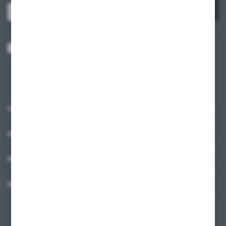
ZAPISZ SIĘ
Wyrażam zgodę na otrzymywanie drogą elektroniczną na wskazany przeze
mnie adres e-mail informacji dotyczących usług świadczonych przez
Administratora. Zgoda może zostać cofnięta w każdym czasie.
Polityka
prywatności
*
O NAS
INFORMACJE
MOJE KONTO
MASZ PYTANIE?
+48 58 342 66 42