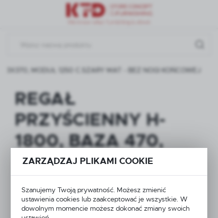
Przejdź do menu.
Przejdź do wyszukiwarki.
Przejdź do treści.
KI 3X370, MODUŁ 1250 C.SZARY MAT - BEZ NOGI KOŃCOWEJ
REGAŁ
PRZYŚCIENNY H-
1800, BAZA 470,
PÓŁKI 3X370,
ZARZĄDZAJ PLIKAMI COOKIE
MODUŁ 1250
Szanujemy Twoją prywatność. Możesz zmienić
C.SZARY MAT - BEZ
ustawienia cookies lub zaakceptować je wszystkie. W
dowolnym momencie możesz dokonać zmiany swoich
ustawień.