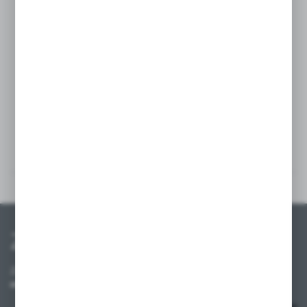
Szczegóły
Multimedia
Zapisz się do newslettera
Zapisz się do newslettera na naszym sklepie internetowym i
otrzymuj informacje o nowościach i promocjach.