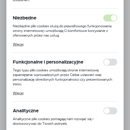
NOGI KOŃCOWEJ
Niezbędne
Niezbędne pliki cookies służą do prawidłowego funkcjonowania
strony internetowej i umożliwiają Ci komfortowe korzystanie z
oferowanych przez nas usług.
Pliki cookies odpowiadają na podejmowane przez Ciebie działania w
Więcej
celu m.in. dostosowania Twoich ustawień preferencji prywatności,
logowania czy wypełniania formularzy. Dzięki plikom cookies
strona, z której korzystasz, może działać bez zakłóceń.
Funkcjonalne i personalizacyjne
Tego typu pliki cookies umożliwiają stronie internetowej
zapamiętanie wprowadzonych przez Ciebie ustawień oraz
personalizację określonych funkcjonalności czy prezentowanych
treści.
Dzięki tym plikom cookies możemy zapewnić Ci większy komfort
Więcej
korzystania z funkcjonalności naszej strony poprzez dopasowanie
jej do Twoich indywidualnych preferencji. Wyrażenie zgody na
funkcjonalne i personalizacyjne pliki cookies gwarantuje dostępność
większej ilości funkcji na stronie.
Analityczne
Analityczne pliki cookies pomagają nam rozwijać się i
dostosowywać do Twoich potrzeb.
Cookies analityczne pozwalają na uzyskanie informacji w zakresie