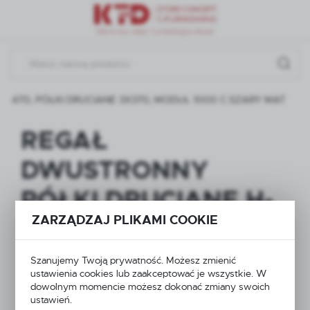
Przejdź do menu.
Przejdź do wyszukiwarki.
Przejdź do treści.
A 470, PÓŁKI DRUCIANE 3X370, MODUŁ 1000 C.SZARY MAT
REGAŁ
DWUSTRONNY
PÓŁKI DRUCIANE H-
ZARZĄDZAJ PLIKAMI COOKIE
1700, BAZA 470,
PÓŁKI DRUCIANE
Szanujemy Twoją prywatność. Możesz zmienić
ustawienia cookies lub zaakceptować je wszystkie. W
3X370, MODUŁ 1000
dowolnym momencie możesz dokonać zmiany swoich
ustawień.