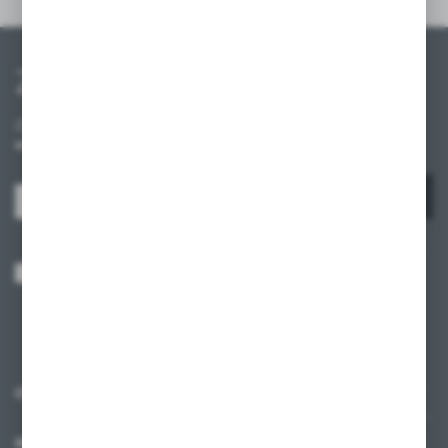
Szczegóły
Zapisz się do newslettera
Zapisz się do newslettera na naszym sklepie internetowym i
otrzymuj informacje o nowościach i promocjach.
ZAPISZ SIĘ
Wyrażam zgodę na otrzymywanie drogą elektroniczną na wskazany przeze
mnie adres e-mail informacji dotyczących usług świadczonych przez
Administratora. Zgoda może zostać cofnięta w każdym czasie.
Polityka
prywatności
*
O NAS
INFORMACJE