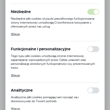
C.SZARY MAT
Niezbędne
Niezbędne pliki cookies służą do prawidłowego funkcjonowania
strony internetowej i umożliwiają Ci komfortowe korzystanie z
oferowanych przez nas usług.
Pliki cookies odpowiadają na podejmowane przez Ciebie działania w
Więcej
celu m.in. dostosowania Twoich ustawień preferencji prywatności,
logowania czy wypełniania formularzy. Dzięki plikom cookies
strona, z której korzystasz, może działać bez zakłóceń.
Funkcjonalne i personalizacyjne
Tego typu pliki cookies umożliwiają stronie internetowej
zapamiętanie wprowadzonych przez Ciebie ustawień oraz
personalizację określonych funkcjonalności czy prezentowanych
treści.
Dzięki tym plikom cookies możemy zapewnić Ci większy komfort
Więcej
korzystania z funkcjonalności naszej strony poprzez dopasowanie
jej do Twoich indywidualnych preferencji. Wyrażenie zgody na
funkcjonalne i personalizacyjne pliki cookies gwarantuje dostępność
większej ilości funkcji na stronie.
Analityczne
Analityczne pliki cookies pomagają nam rozwijać się i
dostosowywać do Twoich potrzeb.
Cookies analityczne pozwalają na uzyskanie informacji w zakresie
Więcej