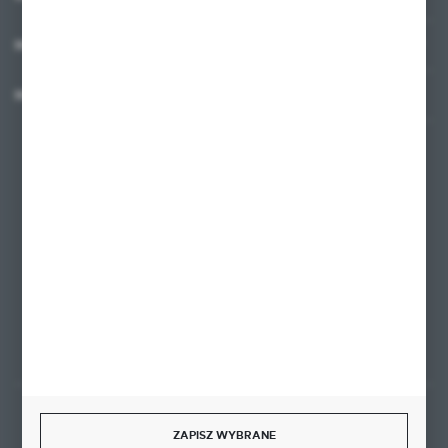
MOJE KONTO
MASZ PYTANIE?
+48 58 342 66 42
Zapraszamy pon.-pt. 9.00-18.00
biuro@ktd.com.pl
ul. Kominkowa 2
80-175 Gdańsk
FORMULARZ KONTAKTOWY
Rozpocznij zwrot produktu:
ZAPISZ WYBRANE
ODSTĄP OD UMOWY TUTAJ