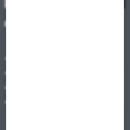
ZAPISZ SIĘ
Wyrażam zgodę na otrzymywanie drogą elektroniczną na wskazany przeze
mnie adres e-mail informacji dotyczących usług świadczonych przez
Administratora. Zgoda może zostać cofnięta w każdym czasie.
Polityka
prywatności
*
O NAS
INFORMACJE
MOJE KONTO
MASZ PYTANIE?
+48 58 342 66 42
Zapraszamy pon.-pt. 9.00-18.00