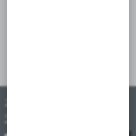
wnętrza każdego sklepu. Zamontowanie półki
G-250 do regału jest proste i szybkie,
umożliwiając efektywną organizację
przestrzeni sklepowej. Sprawdź teraz naszą
półkę G-250 i uporządkuj swoje produkty
w najwyższej jakości regałach sklepowych
Mago, Eden i ITAB.
Szczegóły
Zapisz się do newslettera
Zapisz się do newslettera na naszym sklepie internetowym i
otrzymuj informacje o nowościach i promocjach.