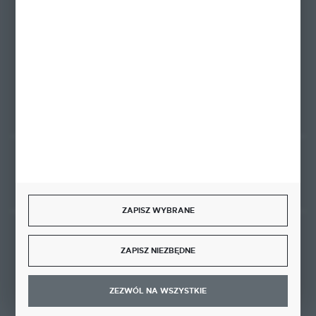
biuro@ktd.com.pl
ul. Kominkowa 2
80-175 Gdańsk
FORMULARZ KONTAKTOWY
Rozpocznij zwrot produktu:
ODSTĄP OD UMOWY TUTAJ
ZAPISZ WYBRANE
BEZPIECZNE PŁATNOŚCI
ZAPISZ NIEZBĘDNE
ZEZWÓL NA WSZYSTKIE