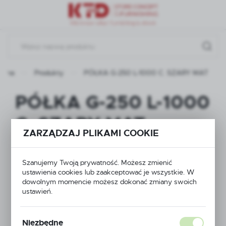
Przejdź do menu.
Przejdź do wyszukiwarki.
Przejdź do treści.
ówna
Produkty
PÓŁKA G-250 L-1000 C. SZARY MAT
PÓŁKA G-250 L-1000
C. SZARY MAT
ZARZĄDZAJ PLIKAMI COOKIE
Szanujemy Twoją prywatność. Możesz zmienić
ustawienia cookies lub zaakceptować je wszystkie. W
dowolnym momencie możesz dokonać zmiany swoich
ustawień.
Niezbędne