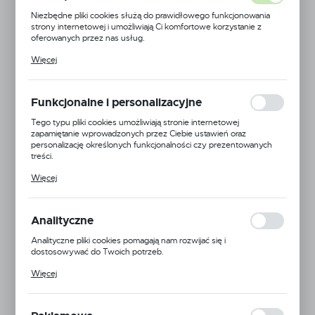
Niezbędne pliki cookies służą do prawidłowego funkcjonowania
strony internetowej i umożliwiają Ci komfortowe korzystanie z
oferowanych przez nas usług.
Pliki cookies odpowiadają na podejmowane przez Ciebie działania w
Więcej
celu m.in. dostosowania Twoich ustawień preferencji prywatności,
logowania czy wypełniania formularzy. Dzięki plikom cookies
strona, z której korzystasz, może działać bez zakłóceń.
Funkcjonalne i personalizacyjne
Tego typu pliki cookies umożliwiają stronie internetowej
zapamiętanie wprowadzonych przez Ciebie ustawień oraz
personalizację określonych funkcjonalności czy prezentowanych
treści.
Dzięki tym plikom cookies możemy zapewnić Ci większy komfort
Więcej
korzystania z funkcjonalności naszej strony poprzez dopasowanie
jej do Twoich indywidualnych preferencji. Wyrażenie zgody na
funkcjonalne i personalizacyjne pliki cookies gwarantuje dostępność
większej ilości funkcji na stronie.
Analityczne
EAN:
5905778710784
Analityczne pliki cookies pomagają nam rozwijać się i
dostosowywać do Twoich potrzeb.
24H
Cookies analityczne pozwalają na uzyskanie informacji w zakresie
Więcej
wykorzystywania witryny internetowej, miejsca oraz częstotliwości,
Dostępny
z jaką odwiedzane są nasze serwisy www. Dane pozwalają nam na
ocenę naszych serwisów internetowych pod względem ich
popularności wśród użytkowników. Zgromadzone informacje są