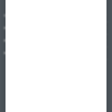
O NAS
INFORMACJE
MOJE KONTO
MASZ PYTANIE?
+48 58 342 66 42
Zapraszamy pon.-pt. 9.00-18.00
biuro@ktd.com.pl
ul. Kominkowa 2
80-175 Gdańsk
FORMULARZ KONTAKTOWY