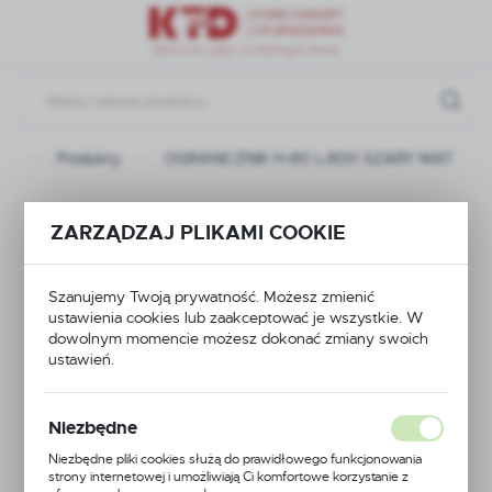
Przejdź do menu.
Przejdź do wyszukiwarki.
Przejdź do treści.
na
Produkty
OGRANICZNIK H-80 L-800 SZARY MAT
OGRANICZNIK H-80
ZARZĄDZAJ PLIKAMI COOKIE
L-800 SZARY MAT
Szanujemy Twoją prywatność. Możesz zmienić
ustawienia cookies lub zaakceptować je wszystkie. W
dowolnym momencie możesz dokonać zmiany swoich
ustawień.
Niezbędne
Niezbędne pliki cookies służą do prawidłowego funkcjonowania
strony internetowej i umożliwiają Ci komfortowe korzystanie z