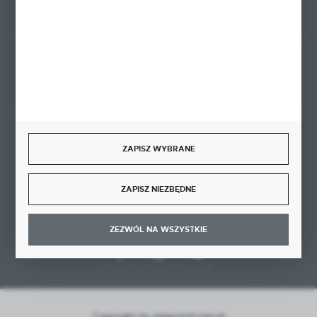
Rozpocznij zwrot produktu:
ODSTĄP OD UMOWY TUTAJ
BEZPIECZNE PŁATNOŚCI
ZAPISZ WYBRANE
ZAPISZ NIEZBĘDNE
DOŁĄCZ DO NAS
ZEZWÓL NA WSZYSTKIE
Copyright by sklep.ktd.com.pl