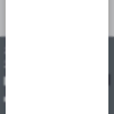
organizację przestrzeni.
Szczegóły
Zapisz się do newslettera
Zapisz się do newslettera na naszym sklepie internetowym i
otrzymuj informacje o nowościach i promocjach.
ZAPISZ SIĘ
Wyrażam zgodę na otrzymywanie drogą elektroniczną na wskazany przeze
mnie adres e-mail informacji dotyczących usług świadczonych przez
Administratora. Zgoda może zostać cofnięta w każdym czasie.
Polityka
prywatności
*