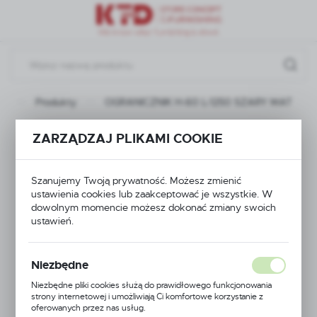
Przejdź do menu.
Przejdź do wyszukiwarki.
Przejdź do treści.
na
Produkty
OGRANICZNIK H-60 L-1250 SZARY MAT
OGRANICZNIK H-60
ZARZĄDZAJ PLIKAMI COOKIE
L-1250 SZARY MAT
Szanujemy Twoją prywatność. Możesz zmienić
ustawienia cookies lub zaakceptować je wszystkie. W
dowolnym momencie możesz dokonać zmiany swoich
ustawień.
Niezbędne
Niezbędne pliki cookies służą do prawidłowego funkcjonowania
strony internetowej i umożliwiają Ci komfortowe korzystanie z
oferowanych przez nas usług.