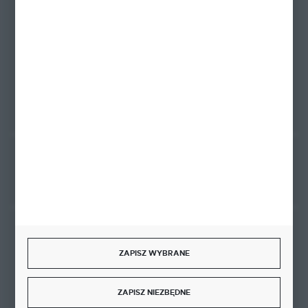
Zapraszamy pon.-pt. 9.00-18.00
biuro@ktd.com.pl
ul. Kominkowa 2
80-175 Gdańsk
FORMULARZ KONTAKTOWY
Rozpocznij zwrot produktu:
ODSTĄP OD UMOWY TUTAJ
BEZPIECZNE PŁATNOŚCI
ZAPISZ WYBRANE
ZAPISZ NIEZBĘDNE