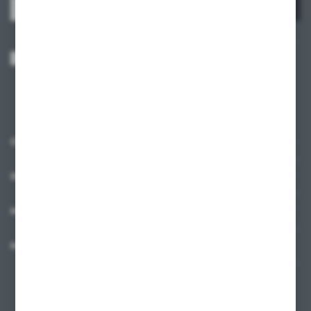
ZAPISZ SIĘ
Wyrażam zgodę na otrzymywanie drogą elektroniczną na wskazany przeze
mnie adres e-mail informacji dotyczących usług świadczonych przez
Administratora. Zgoda może zostać cofnięta w każdym czasie.
Polityka
prywatności
*
O NAS
INFORMACJE
MOJE KONTO
MASZ PYTANIE?
+48 58 342 66 42