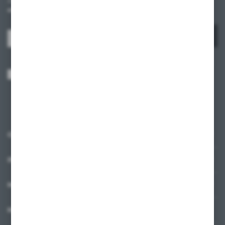
otrzymuj informacje o nowościach i promocjach.
ZAPISZ SIĘ
Wyrażam zgodę na otrzymywanie drogą elektroniczną na wskazany przeze
mnie adres e-mail informacji dotyczących usług świadczonych przez
Administratora. Zgoda może zostać cofnięta w każdym czasie.
Polityka
prywatności
*
O NAS
INFORMACJE
MOJE KONTO
MASZ PYTANIE?