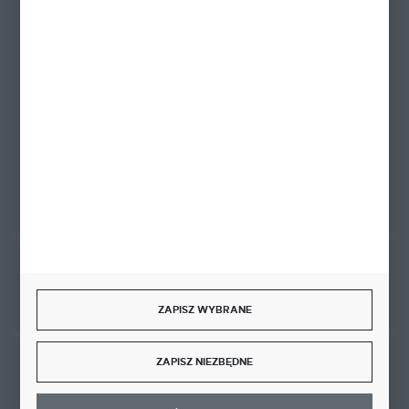
+48 58 342 66 42
Zapraszamy pon.-pt. 9.00-18.00
biuro@ktd.com.pl
ul. Kominkowa 2
80-175 Gdańsk
FORMULARZ KONTAKTOWY
Rozpocznij zwrot produktu:
ODSTĄP OD UMOWY TUTAJ
ZAPISZ WYBRANE
ZAPISZ NIEZBĘDNE
BEZPIECZNE PŁATNOŚCI