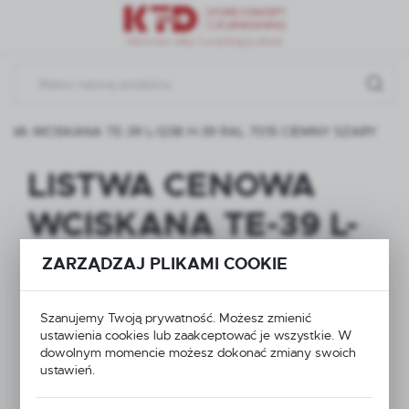
Przejdź do menu.
Przejdź do wyszukiwarki.
Przejdź do treści.
OWA WCISKANA TE-39 L-1238 H-39 RAL 7015 CIEMNY SZARY
LISTWA CENOWA
WCISKANA TE-39 L-
1238 H-39 RAL 7015
ZARZĄDZAJ PLIKAMI COOKIE
CIEMNY SZARY
Szanujemy Twoją prywatność. Możesz zmienić
ustawienia cookies lub zaakceptować je wszystkie. W
dowolnym momencie możesz dokonać zmiany swoich
ustawień.