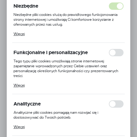
Niezbędne
Niezbędne pliki cookies służą do prawidłowego funkcjonowania
strony internetowej i umożliwiają Ci komfortowe korzystanie z
oferowanych przez nas usług.
Pliki cookies odpowiadają na podejmowane przez Ciebie działania w
Więcej
celu m.in. dostosowania Twoich ustawień preferencji prywatności,
logowania czy wypełniania formularzy. Dzięki plikom cookies
strona, z której korzystasz, może działać bez zakłóceń.
Funkcjonalne i personalizacyjne
Tego typu pliki cookies umożliwiają stronie internetowej
zapamiętanie wprowadzonych przez Ciebie ustawień oraz
personalizację określonych funkcjonalności czy prezentowanych
treści.
Dzięki tym plikom cookies możemy zapewnić Ci większy komfort
Więcej
korzystania z funkcjonalności naszej strony poprzez dopasowanie
jej do Twoich indywidualnych preferencji. Wyrażenie zgody na
funkcjonalne i personalizacyjne pliki cookies gwarantuje dostępność
większej ilości funkcji na stronie.
Analityczne
Analityczne pliki cookies pomagają nam rozwijać się i
dostosowywać do Twoich potrzeb.
Cookies analityczne pozwalają na uzyskanie informacji w zakresie
Więcej
wykorzystywania witryny internetowej, miejsca oraz częstotliwości,
EAN:
5905778702307
z jaką odwiedzane są nasze serwisy www. Dane pozwalają nam na