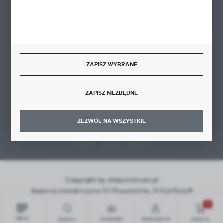
Rozpocznij zwrot produktu:
ODSTĄP OD UMOWY TUTAJ
BEZPIECZNE PŁATNOŚCI
ZAPISZ WYBRANE
ZAPISZ NIEZBĘDNE
DOŁĄCZ DO NAS
ZEZWÓL NA WSZYSTKIE
Copyright by sklep.ktd.com.pl
Agencja interaktywna
[ti]
Powered by
2ClickShop®
0
MENU
SZUKAJ
SCHOWEK
MOJE KONTO
KOSZYK