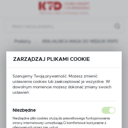
Przejdź do menu.
Przejdź do wyszukiwarki.
Przejdź do treści.
na
Produkty
KRAJALNICA MAGA DO WĘDLIN 310P2
KRAJALNICA MAGA
ZARZĄDZAJ PLIKAMI COOKIE
DO WĘDLIN 310P2
Szanujemy Twoją prywatność. Możesz zmienić
ustawienia cookies lub zaakceptować je wszystkie. W
dowolnym momencie możesz dokonać zmiany swoich
ustawień.
Niezbędne
Niezbędne pliki cookies służą do prawidłowego funkcjonowania
strony internetowej i umożliwiają Ci komfortowe korzystanie z
oferowanych przez nas usług.