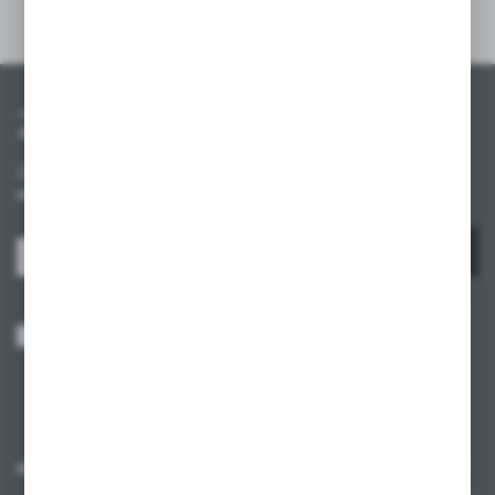
Szczegóły
Zapisz się do newslettera
Zapisz się do newslettera na naszym sklepie internetowym i
otrzymuj informacje o nowościach i promocjach.
ZAPISZ SIĘ
Wyrażam zgodę na otrzymywanie drogą elektroniczną na wskazany przeze
mnie adres e-mail informacji dotyczących usług świadczonych przez
Administratora. Zgoda może zostać cofnięta w każdym czasie.
Polityka
prywatności
*
O NAS