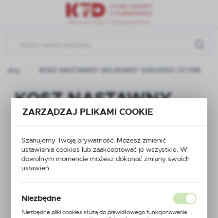
Przejdź do menu.
Przejdź do wyszukiwarki.
Przejdź do treści.
odukty
KOSZ NASTAWNY SKŁADANY 1240X500 OCYNK
KOSZ NASTAWNY
ZARZĄDZAJ PLIKAMI COOKIE
SKŁADANY
1240X500 OCYNK
Szanujemy Twoją prywatność. Możesz zmienić
ustawienia cookies lub zaakceptować je wszystkie. W
dowolnym momencie możesz dokonać zmiany swoich
ustawień.
Niezbędne
Niezbędne pliki cookies służą do prawidłowego funkcjonowania