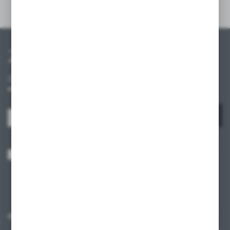
Szczegóły
Zapisz się do newslettera
Zapisz się do newslettera na naszym sklepie internetowym i
otrzymuj informacje o nowościach i promocjach.
ZAPISZ SIĘ
Wyrażam zgodę na otrzymywanie drogą elektroniczną na wskazany przeze
mnie adres e-mail informacji dotyczących usług świadczonych przez
Administratora. Zgoda może zostać cofnięta w każdym czasie.
Polityka
prywatności
*
O NAS