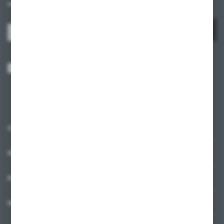
otrzymuj informacje o nowościach i promocjach.
ZAPISZ SIĘ
Wyrażam zgodę na otrzymywanie drogą elektroniczną na wskazany przeze
mnie adres e-mail informacji dotyczących usług świadczonych przez
Administratora. Zgoda może zostać cofnięta w każdym czasie.
Polityka
prywatności
*
O NAS
INFORMACJE
MOJE KONTO
MASZ PYTANIE?