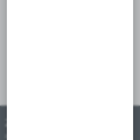
Wózek można również wykorzystać do
transportowania mniejszych przedmiotów
w miejscu pracy. Wyposażony w cztery
obrotowe kółka, zapewnia wygodne
manewrowanie, zarówno w supermarketach,
jak i w mniejszych sklepach. Maksymalne
obciążenie wynosi 60 kg, co czyni wózek
funkcjonalnym i wygodnym narzędziem do
codziennego użytku.
Szczegóły
Zapisz się do newslettera
Zapisz się do newslettera na naszym sklepie internetowym i