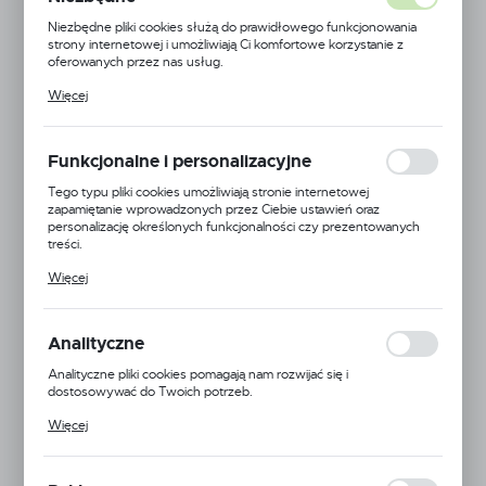
Niezbędne pliki cookies służą do prawidłowego funkcjonowania
strony internetowej i umożliwiają Ci komfortowe korzystanie z
oferowanych przez nas usług.
Pliki cookies odpowiadają na podejmowane przez Ciebie działania w
Więcej
celu m.in. dostosowania Twoich ustawień preferencji prywatności,
logowania czy wypełniania formularzy. Dzięki plikom cookies
strona, z której korzystasz, może działać bez zakłóceń.
Funkcjonalne i personalizacyjne
Tego typu pliki cookies umożliwiają stronie internetowej
zapamiętanie wprowadzonych przez Ciebie ustawień oraz
personalizację określonych funkcjonalności czy prezentowanych
treści.
Dzięki tym plikom cookies możemy zapewnić Ci większy komfort
Więcej
korzystania z funkcjonalności naszej strony poprzez dopasowanie
jej do Twoich indywidualnych preferencji. Wyrażenie zgody na
funkcjonalne i personalizacyjne pliki cookies gwarantuje dostępność
większej ilości funkcji na stronie.
Analityczne
Analityczne pliki cookies pomagają nam rozwijać się i
dostosowywać do Twoich potrzeb.
Cookies analityczne pozwalają na uzyskanie informacji w zakresie
Więcej
wykorzystywania witryny internetowej, miejsca oraz częstotliwości,
z jaką odwiedzane są nasze serwisy www. Dane pozwalają nam na
ocenę naszych serwisów internetowych pod względem ich
popularności wśród użytkowników. Zgromadzone informacje są