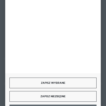
+48 58 342 66 42
Zapraszamy pon.-pt. 9.00-18.00
biuro@ktd.com.pl
ul. Kominkowa 2
80-175 Gdańsk
FORMULARZ KONTAKTOWY
Rozpocznij zwrot produktu:
ODSTĄP OD UMOWY TUTAJ
ZAPISZ WYBRANE
BEZPIECZNE PŁATNOŚCI
ZAPISZ NIEZBĘDNE