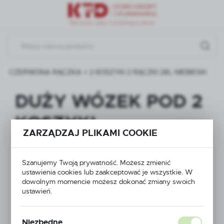
Przejdź do menu.
Przejdź do wyszukiwarki.
Przejdź do treści.
I CZERWONA RĄCZKA + 2 KOSZYKI 2 RĄCZKI 28L NIEBIESKI
DUŻY WÓZEK POD 2
KOSZYKI
ZARZĄDZAJ PLIKAMI COOKIE
CZERWONA RĄCZKA
+ 2 KOSZYKI 2
Szanujemy Twoją prywatność. Możesz zmienić
ustawienia cookies lub zaakceptować je wszystkie. W
RĄCZKI 28L
dowolnym momencie możesz dokonać zmiany swoich
ustawień.
NIEBIESKI
Niezbędne