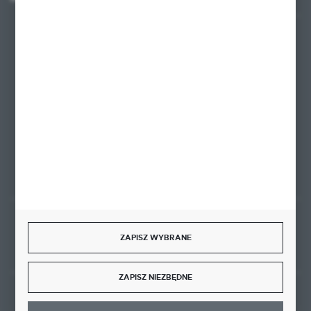
+48 58 342 66 42
Zapraszamy pon.-pt. 9.00-18.00
biuro@ktd.com.pl
ul. Kominkowa 2
80-175 Gdańsk
FORMULARZ KONTAKTOWY
Rozpocznij zwrot produktu:
ODSTĄP OD UMOWY TUTAJ
ZAPISZ WYBRANE
ZAPISZ NIEZBĘDNE
BEZPIECZNE PŁATNOŚCI