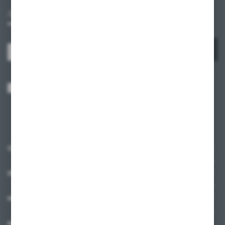
Zapisz się do newslettera na naszym sklepie internetowym i
otrzymuj informacje o nowościach i promocjach.
ZAPISZ SIĘ
Wyrażam zgodę na otrzymywanie drogą elektroniczną na wskazany przeze
mnie adres e-mail informacji dotyczących usług świadczonych przez
Administratora. Zgoda może zostać cofnięta w każdym czasie.
Polityka
prywatności
*
O NAS
INFORMACJE
MOJE KONTO
MASZ PYTANIE?