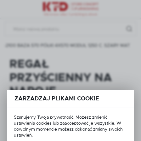
Przejdź do menu.
Przejdź do wyszukiwarki.
Przejdź do treści.
2100 BAZA 570 PÓŁKI 4X570 MODUŁ 1250 C. SZARY MAT
REGAŁ
PRZYŚCIENNY NA
NAPOJE
ZARZĄDZAJ PLIKAMI COOKIE
WZMOCNIONY
NOGĄ Z PRZODU Z
Szanujemy Twoją prywatność. Możesz zmienić
ustawienia cookies lub zaakceptować je wszystkie. W
NOGĄ KOŃCOWĄ H-
dowolnym momencie możesz dokonać zmiany swoich
ustawień.