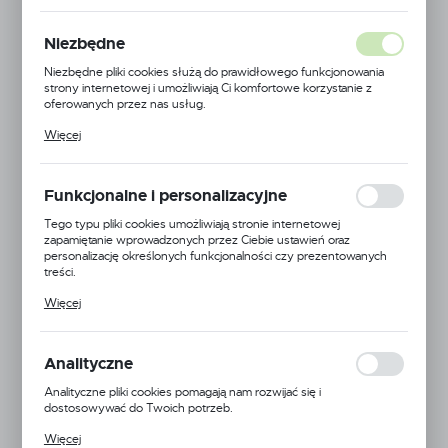
2100 BAZA 570
Niezbędne
PÓŁKI 4X570 MODUŁ
Niezbędne pliki cookies służą do prawidłowego funkcjonowania
1250 C. SZARY MAT
strony internetowej i umożliwiają Ci komfortowe korzystanie z
oferowanych przez nas usług.
Pliki cookies odpowiadają na podejmowane przez Ciebie działania w
Więcej
celu m.in. dostosowania Twoich ustawień preferencji prywatności,
logowania czy wypełniania formularzy. Dzięki plikom cookies
strona, z której korzystasz, może działać bez zakłóceń.
Funkcjonalne i personalizacyjne
Tego typu pliki cookies umożliwiają stronie internetowej
zapamiętanie wprowadzonych przez Ciebie ustawień oraz
personalizację określonych funkcjonalności czy prezentowanych
treści.
Dzięki tym plikom cookies możemy zapewnić Ci większy komfort
Więcej
korzystania z funkcjonalności naszej strony poprzez dopasowanie
jej do Twoich indywidualnych preferencji. Wyrażenie zgody na
funkcjonalne i personalizacyjne pliki cookies gwarantuje dostępność
większej ilości funkcji na stronie.
Analityczne
Analityczne pliki cookies pomagają nam rozwijać się i
dostosowywać do Twoich potrzeb.
Cookies analityczne pozwalają na uzyskanie informacji w zakresie
Więcej
wykorzystywania witryny internetowej, miejsca oraz częstotliwości,