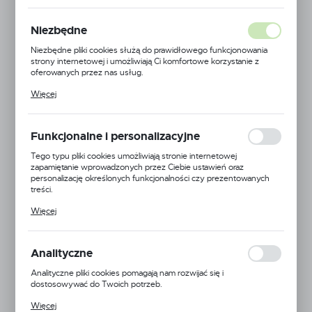
2100 BAZA 370
Niezbędne
PÓŁKI 4X370 MODUŁ
Niezbędne pliki cookies służą do prawidłowego funkcjonowania
1250 KREM GŁADKI
strony internetowej i umożliwiają Ci komfortowe korzystanie z
oferowanych przez nas usług.
Pliki cookies odpowiadają na podejmowane przez Ciebie działania w
Więcej
celu m.in. dostosowania Twoich ustawień preferencji prywatności,
logowania czy wypełniania formularzy. Dzięki plikom cookies
strona, z której korzystasz, może działać bez zakłóceń.
Funkcjonalne i personalizacyjne
Tego typu pliki cookies umożliwiają stronie internetowej
zapamiętanie wprowadzonych przez Ciebie ustawień oraz
personalizację określonych funkcjonalności czy prezentowanych
treści.
Dzięki tym plikom cookies możemy zapewnić Ci większy komfort
Więcej
korzystania z funkcjonalności naszej strony poprzez dopasowanie
jej do Twoich indywidualnych preferencji. Wyrażenie zgody na
funkcjonalne i personalizacyjne pliki cookies gwarantuje dostępność
większej ilości funkcji na stronie.
Analityczne
Analityczne pliki cookies pomagają nam rozwijać się i
dostosowywać do Twoich potrzeb.
Cookies analityczne pozwalają na uzyskanie informacji w zakresie
Więcej
wykorzystywania witryny internetowej, miejsca oraz częstotliwości,