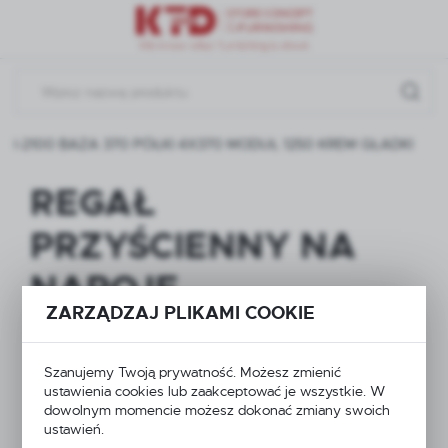
Przejdź do menu.
Przejdź do wyszukiwarki.
Przejdź do treści.
-2100 BAZA 370 PÓŁKI 4X370 MODUŁ 1250 KREM GŁADKI
REGAŁ
PRZYŚCIENNY NA
NAPOJE
ZARZĄDZAJ PLIKAMI COOKIE
WZMOCNIONY
NOGĄ Z PRZODU Z
Szanujemy Twoją prywatność. Możesz zmienić
ustawienia cookies lub zaakceptować je wszystkie. W
NOGĄ KOŃCOWĄ H-
dowolnym momencie możesz dokonać zmiany swoich
ustawień.