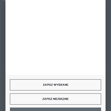
+48 58 342 66 42
Zapraszamy pon.-pt. 9.00-18.00
biuro@ktd.com.pl
ul. Kominkowa 2
80-175 Gdańsk
FORMULARZ KONTAKTOWY
Rozpocznij zwrot produktu:
ODSTĄP OD UMOWY TUTAJ
ZAPISZ WYBRANE
ZAPISZ NIEZBĘDNE
BEZPIECZNE PŁATNOŚCI