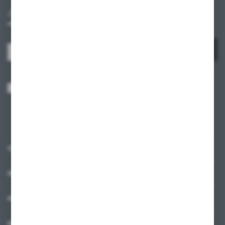
Zapisz się do newslettera na naszym sklepie internetowym i
otrzymuj informacje o nowościach i promocjach.
ZAPISZ SIĘ
Wyrażam zgodę na otrzymywanie drogą elektroniczną na wskazany przeze
mnie adres e-mail informacji dotyczących usług świadczonych przez
Administratora. Zgoda może zostać cofnięta w każdym czasie.
Polityka
prywatności
*
O NAS
INFORMACJE
MOJE KONTO
MASZ PYTANIE?