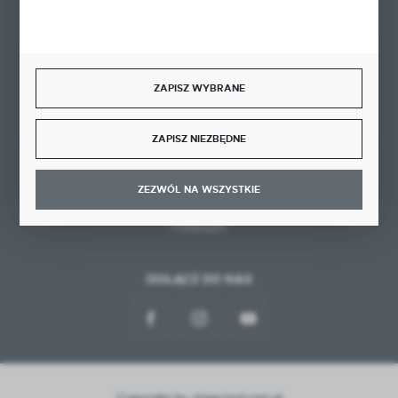
ZAPISZ WYBRANE
Rozpocznij zwrot produktu:
ODSTĄP OD UMOWY TUTAJ
ZAPISZ NIEZBĘDNE
BEZPIECZNE PŁATNOŚCI
ZEZWÓL NA WSZYSTKIE
DOŁĄCZ DO NAS
Copyright by sklep.ktd.com.pl