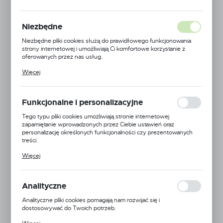
PÓŁKI 4X470
MODUŁ 1000 C.
Niezbędne
Niezbędne pliki cookies służą do prawidłowego funkcjonowania
SZARY MAT
strony internetowej i umożliwiają Ci komfortowe korzystanie z
oferowanych przez nas usług.
Pliki cookies odpowiadają na podejmowane przez Ciebie działania w
Więcej
celu m.in. dostosowania Twoich ustawień preferencji prywatności,
logowania czy wypełniania formularzy. Dzięki plikom cookies
strona, z której korzystasz, może działać bez zakłóceń.
Funkcjonalne i personalizacyjne
Tego typu pliki cookies umożliwiają stronie internetowej
zapamiętanie wprowadzonych przez Ciebie ustawień oraz
personalizację określonych funkcjonalności czy prezentowanych
treści.
Dzięki tym plikom cookies możemy zapewnić Ci większy komfort
Więcej
korzystania z funkcjonalności naszej strony poprzez dopasowanie
jej do Twoich indywidualnych preferencji. Wyrażenie zgody na
funkcjonalne i personalizacyjne pliki cookies gwarantuje dostępność
większej ilości funkcji na stronie.
Analityczne
Analityczne pliki cookies pomagają nam rozwijać się i
dostosowywać do Twoich potrzeb.
Cookies analityczne pozwalają na uzyskanie informacji w zakresie