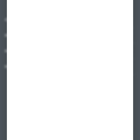
O NAS
INFORMACJE
MOJE KONTO
MASZ PYTANIE?
+48 58 342 66 42
Zapraszamy pon.-pt. 9.00-18.00
biuro@ktd.com.pl
ul. Kominkowa 2
80-175 Gdańsk
FORMULARZ KONTAKTOWY