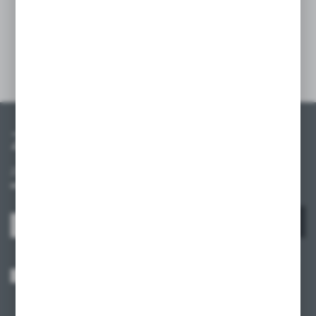
stać samodzielnie.
Szczegóły
Zapisz się do newslettera
Zapisz się do newslettera na naszym sklepie internetowym i
otrzymuj informacje o nowościach i promocjach.
ZAPISZ SIĘ
Wyrażam zgodę na otrzymywanie drogą elektroniczną na wskazany przeze
mnie adres e-mail informacji dotyczących usług świadczonych przez
Administratora. Zgoda może zostać cofnięta w każdym czasie.
Polityka
prywatności
*