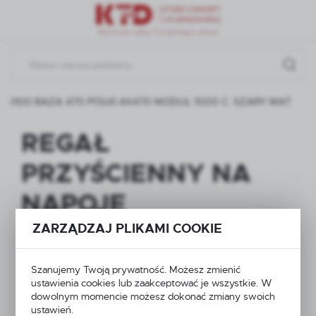
Przejdź do menu.
Przejdź do wyszukiwarki.
Przejdź do treści.
2100 BAZA 470 PÓŁKI 4X470 MODUŁ 1000 C. SZARY MAT
REGAŁ
PRZYŚCIENNY NA
NAPOJE
WZMOCNIONY
ZARZĄDZAJ PLIKAMI COOKIE
NOGĄ Z PRZODU H-
Szanujemy Twoją prywatność. Możesz zmienić
ustawienia cookies lub zaakceptować je wszystkie. W
2100 BAZA 470
dowolnym momencie możesz dokonać zmiany swoich
ustawień.