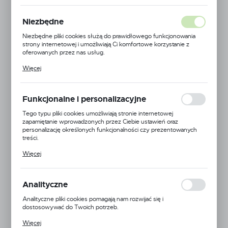
PÓŁKI DRUCIANE
Niezbędne
4X370, MODUŁ 1250
Niezbędne pliki cookies służą do prawidłowego funkcjonowania
C. SZARY MAT
strony internetowej i umożliwiają Ci komfortowe korzystanie z
oferowanych przez nas usług.
Pliki cookies odpowiadają na podejmowane przez Ciebie działania w
Więcej
celu m.in. dostosowania Twoich ustawień preferencji prywatności,
logowania czy wypełniania formularzy. Dzięki plikom cookies
strona, z której korzystasz, może działać bez zakłóceń.
Funkcjonalne i personalizacyjne
Tego typu pliki cookies umożliwiają stronie internetowej
zapamiętanie wprowadzonych przez Ciebie ustawień oraz
personalizację określonych funkcjonalności czy prezentowanych
treści.
Dzięki tym plikom cookies możemy zapewnić Ci większy komfort
Więcej
korzystania z funkcjonalności naszej strony poprzez dopasowanie
jej do Twoich indywidualnych preferencji. Wyrażenie zgody na
funkcjonalne i personalizacyjne pliki cookies gwarantuje dostępność
większej ilości funkcji na stronie.
Analityczne
Analityczne pliki cookies pomagają nam rozwijać się i
dostosowywać do Twoich potrzeb.
Cookies analityczne pozwalają na uzyskanie informacji w zakresie
Więcej
wykorzystywania witryny internetowej, miejsca oraz częstotliwości,