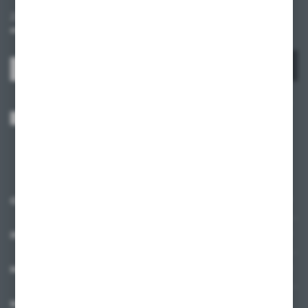
Zapisz się do newslettera na naszym sklepie internetowym i
otrzymuj informacje o nowościach i promocjach.
ZAPISZ SIĘ
Wyrażam zgodę na otrzymywanie drogą elektroniczną na wskazany przeze
mnie adres e-mail informacji dotyczących usług świadczonych przez
Administratora. Zgoda może zostać cofnięta w każdym czasie.
Polityka
prywatności
*
O NAS
INFORMACJE
MOJE KONTO
MASZ PYTANIE?