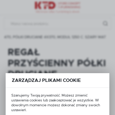
Przejdź do menu.
Przejdź do wyszukiwarki.
Przejdź do treści.
470, PÓŁKI DRUCIANE 4X370, MODUŁ 1250 C. SZARY MAT
REGAŁ
PRZYŚCIENNY PÓŁKI
DRUCIANE
ZARZĄDZAJ PLIKAMI COOKIE
WOLNOSTOJĄCY Z
NOGĄ KOŃCOWĄ H-
Szanujemy Twoją prywatność. Możesz zmienić
ustawienia cookies lub zaakceptować je wszystkie. W
2100, BAZA 470,
dowolnym momencie możesz dokonać zmiany swoich
ustawień.