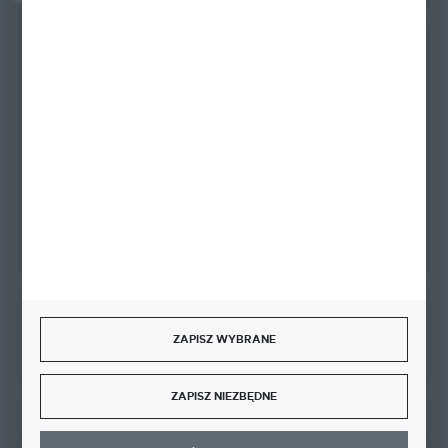
+48 58 342 66 42
Zapraszamy pon.-pt. 9.00-18.00
biuro@ktd.com.pl
ul. Kominkowa 2
80-175 Gdańsk
FORMULARZ KONTAKTOWY
Rozpocznij zwrot produktu:
ODSTĄP OD UMOWY TUTAJ
ZAPISZ WYBRANE
ZAPISZ NIEZBĘDNE
BEZPIECZNE PŁATNOŚCI