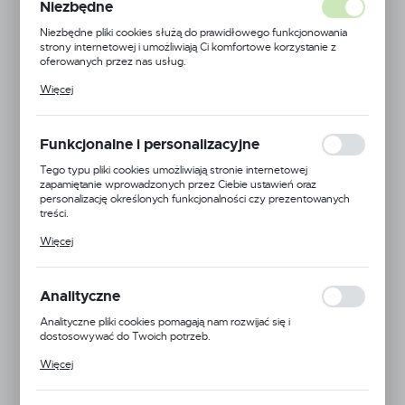
Niezbędne
Niezbędne pliki cookies służą do prawidłowego funkcjonowania
strony internetowej i umożliwiają Ci komfortowe korzystanie z
oferowanych przez nas usług.
Pliki cookies odpowiadają na podejmowane przez Ciebie działania w
Więcej
celu m.in. dostosowania Twoich ustawień preferencji prywatności,
logowania czy wypełniania formularzy. Dzięki plikom cookies
strona, z której korzystasz, może działać bez zakłóceń.
Funkcjonalne i personalizacyjne
Tego typu pliki cookies umożliwiają stronie internetowej
zapamiętanie wprowadzonych przez Ciebie ustawień oraz
personalizację określonych funkcjonalności czy prezentowanych
treści.
Dzięki tym plikom cookies możemy zapewnić Ci większy komfort
Więcej
korzystania z funkcjonalności naszej strony poprzez dopasowanie
jej do Twoich indywidualnych preferencji. Wyrażenie zgody na
funkcjonalne i personalizacyjne pliki cookies gwarantuje dostępność
większej ilości funkcji na stronie.
Analityczne
Analityczne pliki cookies pomagają nam rozwijać się i
dostosowywać do Twoich potrzeb.
Cookies analityczne pozwalają na uzyskanie informacji w zakresie
Więcej
wykorzystywania witryny internetowej, miejsca oraz częstotliwości,
z jaką odwiedzane są nasze serwisy www. Dane pozwalają nam na
ocenę naszych serwisów internetowych pod względem ich