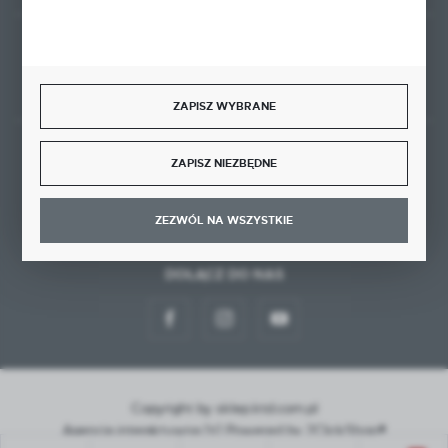
Rozpocznij zwrot produktu:
ODSTĄP OD UMOWY TUTAJ
ZAPISZ WYBRANE
BEZPIECZNE PŁATNOŚCI
ZAPISZ NIEZBĘDNE
ZEZWÓL NA WSZYSTKIE
DOŁĄCZ DO NAS
Copyright by sklep.ktd.com.pl
Agencja interaktywna
[ti]
Powered by
2ClickShop®