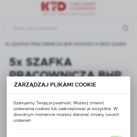
Przejdź do menu.
Przejdź do wyszukiwarki.
Przejdź do treści.
5x SZAFKA PRACOWNICZA BHP 600X450 H-1800 SZARA
5x SZAFKA
PRACOWNICZA BHP
ZARZĄDZAJ PLIKAMI COOKIE
600X450 H-1800
SZARA
Szanujemy Twoją prywatność. Możesz zmienić
ustawienia cookies lub zaakceptować je wszystkie. W
dowolnym momencie możesz dokonać zmiany swoich
ustawień.