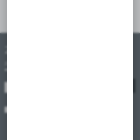
Szczegóły
Zapisz się do newslettera
Zapisz się do newslettera na naszym sklepie internetowym i
otrzymuj informacje o nowościach i promocjach.
ZAPISZ SIĘ
Wyrażam zgodę na otrzymywanie drogą elektroniczną na wskazany przeze
mnie adres e-mail informacji dotyczących usług świadczonych przez
Administratora. Zgoda może zostać cofnięta w każdym czasie.
Polityka
prywatności
*