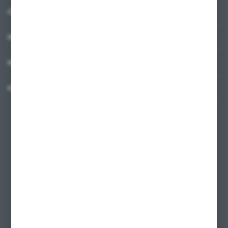
O NAS
INFORMACJE
MOJE KONTO
MASZ PYTANIE?
+48 58 342 66 42
Zapraszamy pon.-pt. 9.00-18.00
biuro@ktd.com.pl
ul. Kominkowa 2
80-175 Gdańsk
FORMULARZ KONTAKTOWY