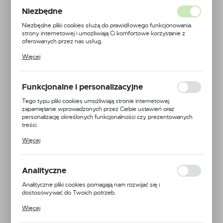
Niezbędne
Niezbędne pliki cookies służą do prawidłowego funkcjonowania
strony internetowej i umożliwiają Ci komfortowe korzystanie z
oferowanych przez nas usług.
Pliki cookies odpowiadają na podejmowane przez Ciebie działania w
Więcej
celu m.in. dostosowania Twoich ustawień preferencji prywatności,
logowania czy wypełniania formularzy. Dzięki plikom cookies
strona, z której korzystasz, może działać bez zakłóceń.
Funkcjonalne i personalizacyjne
Tego typu pliki cookies umożliwiają stronie internetowej
zapamiętanie wprowadzonych przez Ciebie ustawień oraz
personalizację określonych funkcjonalności czy prezentowanych
treści.
Dzięki tym plikom cookies możemy zapewnić Ci większy komfort
Więcej
korzystania z funkcjonalności naszej strony poprzez dopasowanie
jej do Twoich indywidualnych preferencji. Wyrażenie zgody na
funkcjonalne i personalizacyjne pliki cookies gwarantuje dostępność
większej ilości funkcji na stronie.
Analityczne
Analityczne pliki cookies pomagają nam rozwijać się i
dostosowywać do Twoich potrzeb.
Cookies analityczne pozwalają na uzyskanie informacji w zakresie
Więcej
wykorzystywania witryny internetowej, miejsca oraz częstotliwości,
z jaką odwiedzane są nasze serwisy www. Dane pozwalają nam na