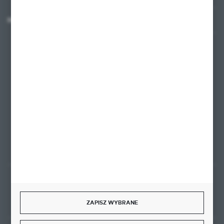
MASZ PYTANIE?
+48 58 342 66 42
Zapraszamy pon.-pt. 9.00-18.00
biuro@ktd.com.pl
ul. Kominkowa 2
80-175 Gdańsk
FORMULARZ KONTAKTOWY
Rozpocznij zwrot produktu:
ODSTĄP OD UMOWY TUTAJ
ZAPISZ WYBRANE