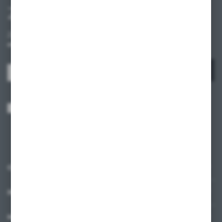
Zapisz się do newslettera
Zapisz się do newslettera na naszym sklepie internetowym i
otrzymuj informacje o nowościach i promocjach.
ZAPISZ SIĘ
Wyrażam zgodę na otrzymywanie drogą elektroniczną na wskazany przeze
mnie adres e-mail informacji dotyczących usług świadczonych przez
Administratora. Zgoda może zostać cofnięta w każdym czasie.
Polityka
prywatności
*
O NAS
INFORMACJE
MOJE KONTO