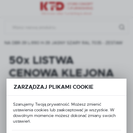
Przejdź do menu.
Przejdź do wyszukiwarki.
Przejdź do treści.
ONA DBR-39 L-990 H-39 JASNY SZARY RAL 7035 - ZESTAW
50x LISTWA
CENOWA KLEJONA
DBR-39 L-990 H-39
ZARZĄDZAJ PLIKAMI COOKIE
JASNY SZARY RAL
Szanujemy Twoją prywatność. Możesz zmienić
7035 - ZESTAW
ustawienia cookies lub zaakceptować je wszystkie. W
dowolnym momencie możesz dokonać zmiany swoich
ustawień.