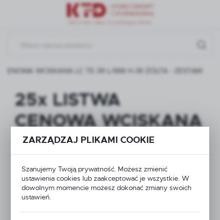
Przejdź do menu.
Przejdź do wyszukiwarki.
Przejdź do treści.
A CENOWA WCISKANA LC TE-39 L-988 H-39 ŻÓŁTA - ZESTAW
25x LISTWA
CENOWA WCISKANA
LC TE-39 L-988 H-39
ZARZĄDZAJ PLIKAMI COOKIE
ŻÓŁTA - ZESTAW
Szanujemy Twoją prywatność. Możesz zmienić
ustawienia cookies lub zaakceptować je wszystkie. W
dowolnym momencie możesz dokonać zmiany swoich
ustawień.