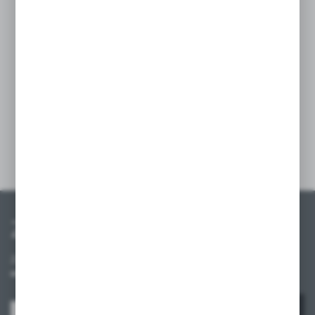
na bezproblemową zmianę etykiet oraz cen
na półkach. Wyposażona w uchwyt
mocujący, zapewnia stabilne zamocowanie,
a przezroczysta osłona przeciwpyłowa chroni
etykiety przed kurzem i zabrudzeniami,
gwarantując ich długotrwałą czytelność.
Szczegóły
Zapisz się do newslettera
Zapisz się do newslettera na naszym sklepie internetowym i
otrzymuj informacje o nowościach i promocjach.
ZAPISZ SIĘ