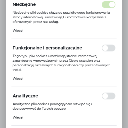
Niezbędne
Niezbędne pliki cookies służą do prawidłowego funkcjonowania
strony internetowej i umożliwiają Ci komfortowe korzystanie z
oferowanych przez nas usług.
Pliki cookies odpowiadają na podejmowane przez Ciebie działania w
Więcej
celu m.in. dostosowania Twoich ustawień preferencji prywatności,
logowania czy wypełniania formularzy. Dzięki plikom cookies
strona, z której korzystasz, może działać bez zakłóceń.
Funkcjonalne i personalizacyjne
Tego typu pliki cookies umożliwiają stronie internetowej
zapamiętanie wprowadzonych przez Ciebie ustawień oraz
personalizację określonych funkcjonalności czy prezentowanych
treści.
Dzięki tym plikom cookies możemy zapewnić Ci większy komfort
Więcej
korzystania z funkcjonalności naszej strony poprzez dopasowanie
jej do Twoich indywidualnych preferencji. Wyrażenie zgody na
funkcjonalne i personalizacyjne pliki cookies gwarantuje dostępność
większej ilości funkcji na stronie.
Analityczne
Analityczne pliki cookies pomagają nam rozwijać się i
dostosowywać do Twoich potrzeb.
Cookies analityczne pozwalają na uzyskanie informacji w zakresie
Więcej
wykorzystywania witryny internetowej, miejsca oraz częstotliwości,
EAN:
5905778710555
z jaką odwiedzane są nasze serwisy www. Dane pozwalają nam na