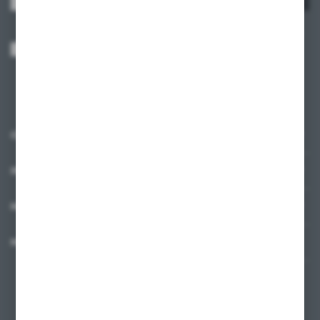
Wyrażam zgodę na otrzymywanie drogą elektroniczną na wskazany przeze
mnie adres e-mail informacji dotyczących usług świadczonych przez
Administratora. Zgoda może zostać cofnięta w każdym czasie.
Polityka
prywatności
*
O NAS
INFORMACJE
MOJE KONTO
MASZ PYTANIE?
+48 58 342 66 42
Zapraszamy pon.-pt. 9.00-18.00