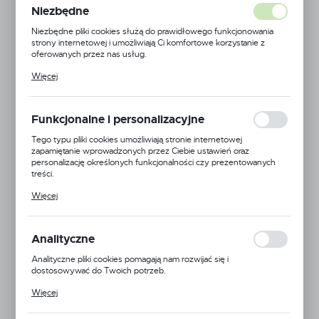
Niezbędne
Niezbędne pliki cookies służą do prawidłowego funkcjonowania
strony internetowej i umożliwiają Ci komfortowe korzystanie z
oferowanych przez nas usług.
Pliki cookies odpowiadają na podejmowane przez Ciebie działania w
Więcej
celu m.in. dostosowania Twoich ustawień preferencji prywatności,
logowania czy wypełniania formularzy. Dzięki plikom cookies
strona, z której korzystasz, może działać bez zakłóceń.
Funkcjonalne i personalizacyjne
Tego typu pliki cookies umożliwiają stronie internetowej
zapamiętanie wprowadzonych przez Ciebie ustawień oraz
personalizację określonych funkcjonalności czy prezentowanych
treści.
Dzięki tym plikom cookies możemy zapewnić Ci większy komfort
Więcej
korzystania z funkcjonalności naszej strony poprzez dopasowanie
jej do Twoich indywidualnych preferencji. Wyrażenie zgody na
funkcjonalne i personalizacyjne pliki cookies gwarantuje dostępność
większej ilości funkcji na stronie.
Analityczne
Analityczne pliki cookies pomagają nam rozwijać się i
dostosowywać do Twoich potrzeb.
Cookies analityczne pozwalają na uzyskanie informacji w zakresie
Więcej
wykorzystywania witryny internetowej, miejsca oraz częstotliwości,
EAN:
5905778709191
z jaką odwiedzane są nasze serwisy www. Dane pozwalają nam na