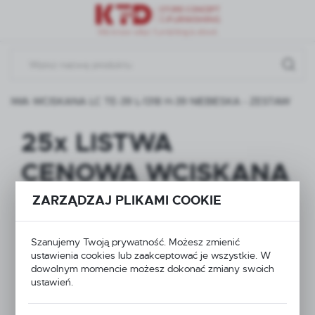
Przejdź do menu.
Przejdź do wyszukiwarki.
Przejdź do treści.
NOWA WCISKANA LC TE-39 L-1318 H-39 NIEBIESKA - ZESTAW
25x LISTWA
CENOWA WCISKANA
LC TE-39 L-1318 H-39
ZARZĄDZAJ PLIKAMI COOKIE
NIEBIESKA - ZESTAW
Szanujemy Twoją prywatność. Możesz zmienić
ustawienia cookies lub zaakceptować je wszystkie. W
dowolnym momencie możesz dokonać zmiany swoich
ustawień.
NOWOŚĆ