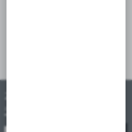
na bezproblemową zmianę etykiet oraz cen
na półkach. Wyposażona w uchwyt
mocujący, zapewnia stabilne zamocowanie,
a przezroczysta osłona przeciwpyłowa chroni
etykiety przed kurzem i zabrudzeniami,
gwarantując ich długotrwałą czytelność.
Szczegóły
Zapisz się do newslettera
Zapisz się do newslettera na naszym sklepie internetowym i
otrzymuj informacje o nowościach i promocjach.
ZAPISZ SIĘ