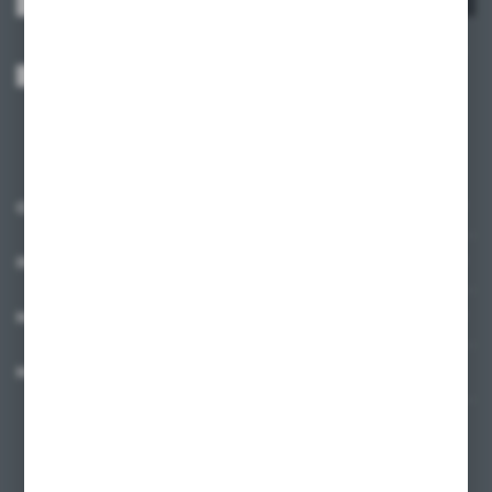
Wyrażam zgodę na otrzymywanie drogą elektroniczną na wskazany przeze
mnie adres e-mail informacji dotyczących usług świadczonych przez
Administratora. Zgoda może zostać cofnięta w każdym czasie.
Polityka
prywatności
*
O NAS
INFORMACJE
MOJE KONTO
MASZ PYTANIE?
+48 58 342 66 42
Zapraszamy pon.-pt. 9.00-18.00